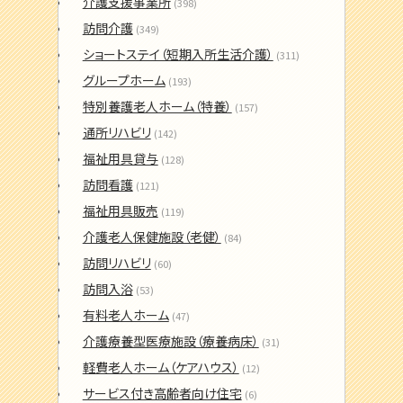
介護支援事業所
(398)
訪問介護
(349)
ショートステイ（短期入所生活介護）
(311)
グループホーム
(193)
特別養護老人ホーム（特養）
(157)
通所リハビリ
(142)
福祉用具貸与
(128)
訪問看護
(121)
福祉用具販売
(119)
介護老人保健施設（老健）
(84)
訪問リハビリ
(60)
訪問入浴
(53)
有料老人ホーム
(47)
介護療養型医療施設（療養病床）
(31)
軽費老人ホーム（ケアハウス）
(12)
サービス付き高齢者向け住宅
(6)