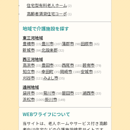
住宅型有料老人ホーム
(2)
高齢者賃貸住宅コーポ
(1)
地域で介護施設を探す
東三河地域
豊橋市
豊川市
蒲郡市
田原市
(15)
(207)
(98)
(65)
新城市
北設楽郡
(84)
(32)
西三河地域
高浜市
豊田市
西尾市
碧南市
(33)
(331)
(181)
(79)
知立市
幸田町
岡崎市
安城市
(51)
(35)
(180)
(157)
刈谷市
みよし市
(121)
(35)
遠州地域
袋井市
菊川市
磐田市
湖西市
(108)
(58)
(227)
(33)
浜松市
掛川市
(1005)
(149)
WEBワライフについて
当サイトは、老人ホームやサービス付き高齢
者向け住宅などの介護施設検索サイトです。