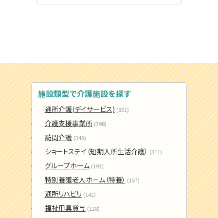
施設類型で介護施設を探す
通所介護(デイサービス)
(831)
介護支援事業所
(398)
訪問介護
(349)
ショートステイ（短期入所生活介護）
(311)
グループホーム
(193)
特別養護老人ホーム（特養）
(157)
通所リハビリ
(142)
福祉用具貸与
(128)