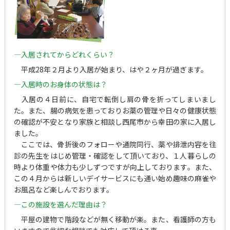
—入居されてからどれくらい？
平成28年２月より入居が始まり、はや２ヶ月が過ぎます。
—入居時のお身体の状態は？
入居の４日前に、自宅で転倒し肩の骨を折ってしまいまし
た。また、腸の病気を患っておりお薬の管理や日々の健康状態
の確認が不安となり家族と相談し西尾市から幸田の家に入居し
ました。
ここでは、骨折後のフォローや通院同行、薬や排泄内容を往
診の先生をはじめ管理・確認をして頂いており、１人暮らしの
時より体重や体力も少しずつですが向上しております。また、
この４月からは新しいデイサービスにも通い始め趣味の麻雀や
お風呂など楽しんでおります。
—この施設を選んだ理由は？
平屋の建物で階段などが無く移動が楽。また、看護師の方も