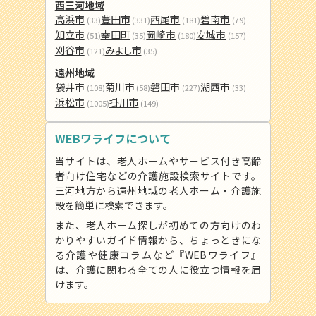
西三河地域
高浜市
豊田市
西尾市
碧南市
(33)
(331)
(181)
(79)
知立市
幸田町
岡崎市
安城市
(51)
(35)
(180)
(157)
刈谷市
みよし市
(121)
(35)
遠州地域
袋井市
菊川市
磐田市
湖西市
(108)
(58)
(227)
(33)
浜松市
掛川市
(1005)
(149)
WEBワライフについて
当サイトは、老人ホームやサービス付き高齢
者向け住宅などの介護施設検索サイトです。
三河地方から遠州地域の老人ホーム・介護施
設を簡単に検索できます。
また、老人ホーム探しが初めての方向けのわ
かりやすいガイド情報から、ちょっときにな
る介護や健康コラムなど『WEBワライフ』
は、介護に関わる全ての人に役立つ情報を届
けます。