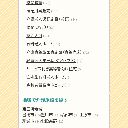
訪問看護
(121)
福祉用具販売
(119)
介護老人保健施設（老健）
(84)
訪問リハビリ
(60)
訪問入浴
(53)
有料老人ホーム
(47)
介護療養型医療施設（療養病床）
(31)
軽費老人ホーム（ケアハウス）
(12)
サービス付き高齢者向け住宅
(6)
住宅型有料老人ホーム
(2)
高齢者賃貸住宅コーポ
(1)
地域で介護施設を探す
東三河地域
豊橋市
豊川市
蒲郡市
田原市
(15)
(207)
(98)
(65)
新城市
北設楽郡
(84)
(32)