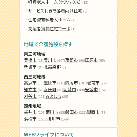
軽費老人ホーム（ケアハウス）
(12)
サービス付き高齢者向け住宅
(6)
住宅型有料老人ホーム
(2)
高齢者賃貸住宅コーポ
(1)
地域で介護施設を探す
東三河地域
豊橋市
豊川市
蒲郡市
田原市
(15)
(207)
(98)
(65)
新城市
北設楽郡
(84)
(32)
西三河地域
高浜市
豊田市
西尾市
碧南市
(33)
(331)
(181)
(79)
知立市
幸田町
岡崎市
安城市
(51)
(35)
(180)
(157)
刈谷市
みよし市
(121)
(35)
遠州地域
袋井市
菊川市
磐田市
湖西市
(108)
(58)
(227)
(33)
浜松市
掛川市
(1005)
(149)
WEBワライフについて