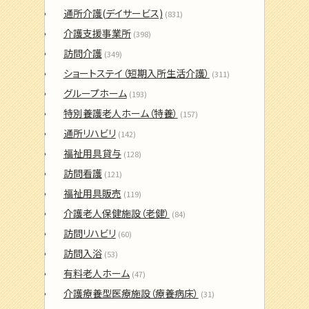
通所介護(デイサービス)
(831)
介護支援事業所
(398)
訪問介護
(349)
ショートステイ（短期入所生活介護）
(311)
グループホーム
(193)
特別養護老人ホーム（特養）
(157)
通所リハビリ
(142)
福祉用具貸与
(128)
訪問看護
(121)
福祉用具販売
(119)
介護老人保健施設（老健）
(84)
訪問リハビリ
(60)
訪問入浴
(53)
有料老人ホーム
(47)
介護療養型医療施設（療養病床）
(31)