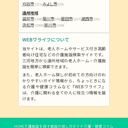
刈谷市
みよし市
(121)
(35)
遠州地域
袋井市
菊川市
磐田市
湖西市
(108)
(58)
(227)
(33)
浜松市
掛川市
(1005)
(149)
WEBワライフについて
当サイトは、老人ホームやサービス付き高齢
者向け住宅などの介護施設検索サイトです。
三河地方から遠州地域の老人ホーム・介護施
設を簡単に検索できます。
また、老人ホーム探しが初めての方向けのわ
かりやすいガイド情報から、ちょっときにな
る介護や健康コラムなど『WEBワライフ』
は、介護に関わる全ての人に役立つ情報を届
けます。
HOME
介護施設を探す
施設の探し方ガイド
介護・健康コラム