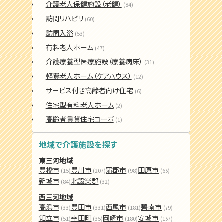
介護老人保健施設（老健）
(84)
訪問リハビリ
(60)
訪問入浴
(53)
有料老人ホーム
(47)
介護療養型医療施設（療養病床）
(31)
軽費老人ホーム（ケアハウス）
(12)
サービス付き高齢者向け住宅
(6)
住宅型有料老人ホーム
(2)
高齢者賃貸住宅コーポ
(1)
地域で介護施設を探す
東三河地域
豊橋市
豊川市
蒲郡市
田原市
(15)
(207)
(98)
(65)
新城市
北設楽郡
(84)
(32)
西三河地域
高浜市
豊田市
西尾市
碧南市
(33)
(331)
(181)
(79)
知立市
幸田町
岡崎市
安城市
(51)
(35)
(180)
(157)