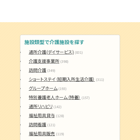
施設類型で介護施設を探す
通所介護(デイサービス)
(831)
介護支援事業所
(398)
訪問介護
(349)
ショートステイ（短期入所生活介護）
(311)
グループホーム
(193)
特別養護老人ホーム（特養）
(157)
通所リハビリ
(142)
福祉用具貸与
(128)
訪問看護
(121)
福祉用具販売
(119)