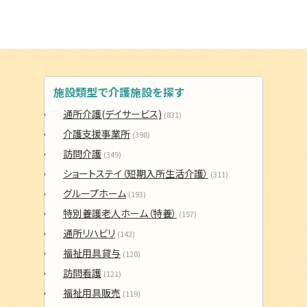
施設類型で介護施設を探す
通所介護(デイサービス)
(831)
介護支援事業所
(398)
訪問介護
(349)
ショートステイ（短期入所生活介護）
(311)
グループホーム
(193)
特別養護老人ホーム（特養）
(157)
通所リハビリ
(142)
福祉用具貸与
(128)
訪問看護
(121)
福祉用具販売
(119)