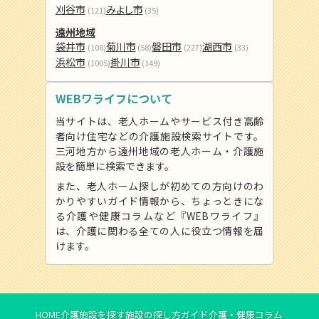
刈谷市
みよし市
(121)
(35)
遠州地域
袋井市
菊川市
磐田市
湖西市
(108)
(58)
(227)
(33)
浜松市
掛川市
(1005)
(149)
WEBワライフについて
当サイトは、老人ホームやサービス付き高齢
者向け住宅などの介護施設検索サイトです。
三河地方から遠州地域の老人ホーム・介護施
設を簡単に検索できます。
また、老人ホーム探しが初めての方向けのわ
かりやすいガイド情報から、ちょっときにな
る介護や健康コラムなど『WEBワライフ』
は、介護に関わる全ての人に役立つ情報を届
けます。
HOME
介護施設を探す
施設の探し方ガイド
介護・健康コラム