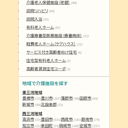
介護老人保健施設（老健）
(84)
訪問リハビリ
(60)
訪問入浴
(53)
有料老人ホーム
(47)
介護療養型医療施設（療養病床）
(31)
軽費老人ホーム（ケアハウス）
(12)
サービス付き高齢者向け住宅
(6)
住宅型有料老人ホーム
(2)
高齢者賃貸住宅コーポ
(1)
地域で介護施設を探す
東三河地域
豊橋市
豊川市
蒲郡市
田原市
(15)
(207)
(98)
(65)
新城市
北設楽郡
(84)
(32)
西三河地域
高浜市
豊田市
西尾市
碧南市
(33)
(331)
(181)
(79)
知立市
幸田町
岡崎市
安城市
(51)
(35)
(180)
(157)