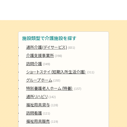
施設類型で介護施設を探す
通所介護(デイサービス)
(831)
介護支援事業所
(398)
訪問介護
(349)
ショートステイ（短期入所生活介護）
(311)
グループホーム
(193)
特別養護老人ホーム（特養）
(157)
通所リハビリ
(142)
福祉用具貸与
(128)
訪問看護
(121)
福祉用具販売
(119)