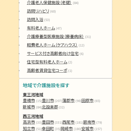
介護老人保健施設（老健）
(84)
訪問リハビリ
(60)
訪問入浴
(53)
有料老人ホーム
(47)
介護療養型医療施設（療養病床）
(31)
軽費老人ホーム（ケアハウス）
(12)
サービス付き高齢者向け住宅
(6)
住宅型有料老人ホーム
(2)
高齢者賃貸住宅コーポ
(1)
地域で介護施設を探す
東三河地域
豊橋市
豊川市
蒲郡市
田原市
(15)
(207)
(98)
(65)
新城市
北設楽郡
(84)
(32)
西三河地域
高浜市
豊田市
西尾市
碧南市
(33)
(331)
(181)
(79)
知立市
幸田町
岡崎市
安城市
(51)
(35)
(180)
(157)