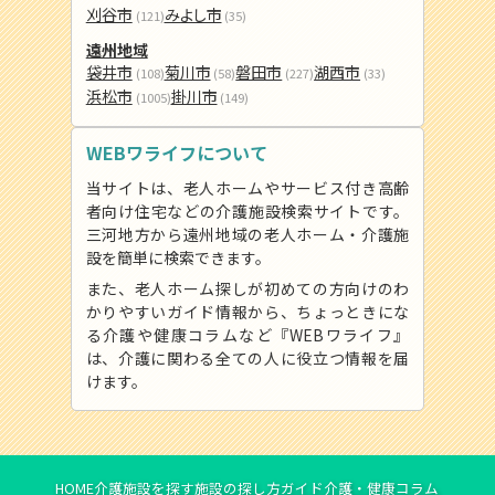
刈谷市
みよし市
(121)
(35)
遠州地域
袋井市
菊川市
磐田市
湖西市
(108)
(58)
(227)
(33)
浜松市
掛川市
(1005)
(149)
WEBワライフについて
当サイトは、老人ホームやサービス付き高齢
者向け住宅などの介護施設検索サイトです。
三河地方から遠州地域の老人ホーム・介護施
設を簡単に検索できます。
また、老人ホーム探しが初めての方向けのわ
かりやすいガイド情報から、ちょっときにな
る介護や健康コラムなど『WEBワライフ』
は、介護に関わる全ての人に役立つ情報を届
けます。
HOME
介護施設を探す
施設の探し方ガイド
介護・健康コラム