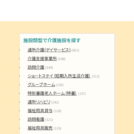
施設類型で介護施設を探す
通所介護(デイサービス)
(831)
介護支援事業所
(398)
訪問介護
(349)
ショートステイ（短期入所生活介護）
(311)
グループホーム
(193)
特別養護老人ホーム（特養）
(157)
通所リハビリ
(142)
福祉用具貸与
(128)
訪問看護
(121)
福祉用具販売
(119)