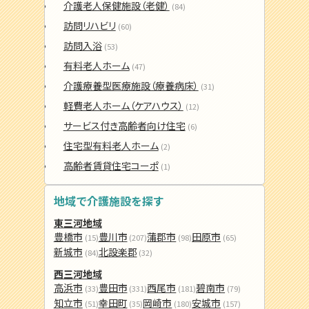
介護老人保健施設（老健）
(84)
訪問リハビリ
(60)
訪問入浴
(53)
有料老人ホーム
(47)
介護療養型医療施設（療養病床）
(31)
軽費老人ホーム（ケアハウス）
(12)
サービス付き高齢者向け住宅
(6)
住宅型有料老人ホーム
(2)
高齢者賃貸住宅コーポ
(1)
地域で介護施設を探す
東三河地域
豊橋市
豊川市
蒲郡市
田原市
(15)
(207)
(98)
(65)
新城市
北設楽郡
(84)
(32)
西三河地域
高浜市
豊田市
西尾市
碧南市
(33)
(331)
(181)
(79)
知立市
幸田町
岡崎市
安城市
(51)
(35)
(180)
(157)