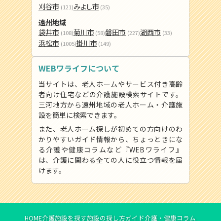
刈谷市
みよし市
(121)
(35)
遠州地域
袋井市
菊川市
磐田市
湖西市
(108)
(58)
(227)
(33)
浜松市
掛川市
(1005)
(149)
WEBワライフについて
当サイトは、老人ホームやサービス付き高齢
者向け住宅などの介護施設検索サイトです。
三河地方から遠州地域の老人ホーム・介護施
設を簡単に検索できます。
また、老人ホーム探しが初めての方向けのわ
かりやすいガイド情報から、ちょっときにな
る介護や健康コラムなど『WEBワライフ』
は、介護に関わる全ての人に役立つ情報を届
けます。
HOME
介護施設を探す
施設の探し方ガイド
介護・健康コラム