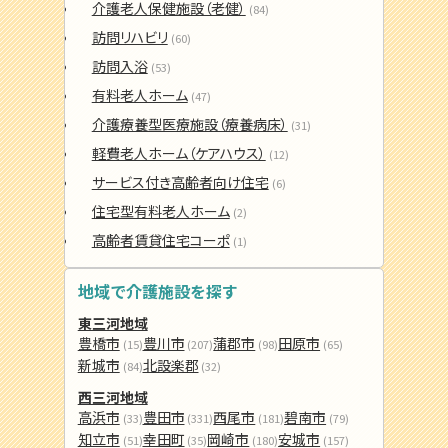
介護老人保健施設（老健）
(84)
訪問リハビリ
(60)
訪問入浴
(53)
有料老人ホーム
(47)
介護療養型医療施設（療養病床）
(31)
軽費老人ホーム（ケアハウス）
(12)
サービス付き高齢者向け住宅
(6)
住宅型有料老人ホーム
(2)
高齢者賃貸住宅コーポ
(1)
地域で介護施設を探す
東三河地域
豊橋市
豊川市
蒲郡市
田原市
(15)
(207)
(98)
(65)
新城市
北設楽郡
(84)
(32)
西三河地域
高浜市
豊田市
西尾市
碧南市
(33)
(331)
(181)
(79)
知立市
幸田町
岡崎市
安城市
(51)
(35)
(180)
(157)