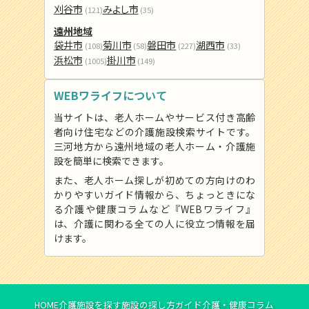
刈谷市
みよし市
(121)
(35)
遠州地域
袋井市
菊川市
磐田市
湖西市
(108)
(58)
(227)
(33)
浜松市
掛川市
(1005)
(149)
WEBワライフについて
当サイトは、老人ホームやサービス付き高齢
者向け住宅などの介護施設検索サイトです。
三河地方から遠州地域の老人ホーム・介護施
設を簡単に検索できます。
また、老人ホーム探しが初めての方向けのわ
かりやすいガイド情報から、ちょっときにな
る介護や健康コラムなど『WEBワライフ』
は、介護に関わる全ての人に役立つ情報を届
けます。
HOME
介護施設を探す
施設の探し方ガイド
介護・健康コラム