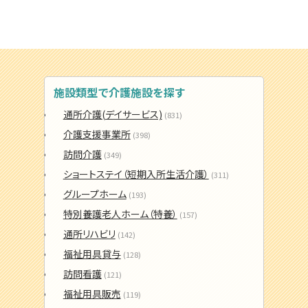
施設類型で介護施設を探す
通所介護(デイサービス)
(831)
介護支援事業所
(398)
訪問介護
(349)
ショートステイ（短期入所生活介護）
(311)
グループホーム
(193)
特別養護老人ホーム（特養）
(157)
通所リハビリ
(142)
福祉用具貸与
(128)
訪問看護
(121)
福祉用具販売
(119)