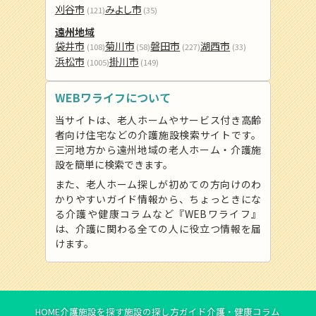
刈谷市
みよし市
(121)
(35)
遠州地域
袋井市
菊川市
磐田市
湖西市
(108)
(58)
(227)
(33)
浜松市
掛川市
(1005)
(149)
WEBワライフについて
当サイトは、老人ホームやサービス付き高齢
者向け住宅などの介護施設検索サイトです。
三河地方から遠州地域の老人ホーム・介護施
設を簡単に検索できます。
また、老人ホーム探しが初めての方向けのわ
かりやすいガイド情報から、ちょっときにな
る介護や健康コラムなど『WEBワライフ』
は、介護に関わる全ての人に役立つ情報を届
けます。
HOME
介護施設を探す
施設の探し方ガイド
介護・健康コラム