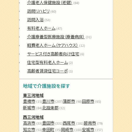
介護老人保健施設（老健）
(84)
訪問リハビリ
(60)
訪問入浴
(53)
有料老人ホーム
(47)
介護療養型医療施設（療養病床）
(31)
軽費老人ホーム（ケアハウス）
(12)
サービス付き高齢者向け住宅
(6)
住宅型有料老人ホーム
(2)
高齢者賃貸住宅コーポ
(1)
地域で介護施設を探す
東三河地域
豊橋市
豊川市
蒲郡市
田原市
(15)
(207)
(98)
(65)
新城市
北設楽郡
(84)
(32)
西三河地域
高浜市
豊田市
西尾市
碧南市
(33)
(331)
(181)
(79)
知立市
幸田町
岡崎市
安城市
(51)
(35)
(180)
(157)