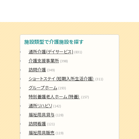
施設類型で介護施設を探す
通所介護(デイサービス)
(831)
介護支援事業所
(398)
訪問介護
(349)
ショートステイ（短期入所生活介護）
(311)
グループホーム
(193)
特別養護老人ホーム（特養）
(157)
通所リハビリ
(142)
福祉用具貸与
(128)
訪問看護
(121)
福祉用具販売
(119)