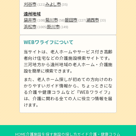
刈谷市
みよし市
(121)
(35)
遠州地域
袋井市
菊川市
磐田市
湖西市
(108)
(58)
(227)
(33)
浜松市
掛川市
(1005)
(149)
WEBワライフについて
当サイトは、老人ホームやサービス付き高齢
者向け住宅などの介護施設検索サイトです。
三河地方から遠州地域の老人ホーム・介護施
設を簡単に検索できます。
また、老人ホーム探しが初めての方向けのわ
かりやすいガイド情報から、ちょっときにな
る介護や健康コラムなど『WEBワライフ』
は、介護に関わる全ての人に役立つ情報を届
けます。
HOME
介護施設を探す
施設の探し方ガイド
介護・健康コラム