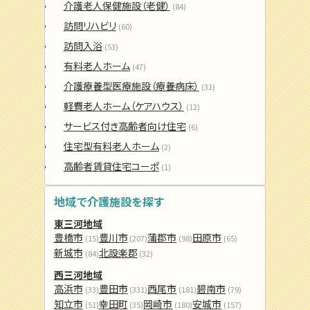
介護老人保健施設（老健）
(84)
訪問リハビリ
(60)
訪問入浴
(53)
有料老人ホーム
(47)
介護療養型医療施設（療養病床）
(31)
軽費老人ホーム（ケアハウス）
(12)
サービス付き高齢者向け住宅
(6)
住宅型有料老人ホーム
(2)
高齢者賃貸住宅コーポ
(1)
地域で介護施設を探す
東三河地域
豊橋市
豊川市
蒲郡市
田原市
(15)
(207)
(98)
(65)
新城市
北設楽郡
(84)
(32)
西三河地域
高浜市
豊田市
西尾市
碧南市
(33)
(331)
(181)
(79)
知立市
幸田町
岡崎市
安城市
(51)
(35)
(180)
(157)