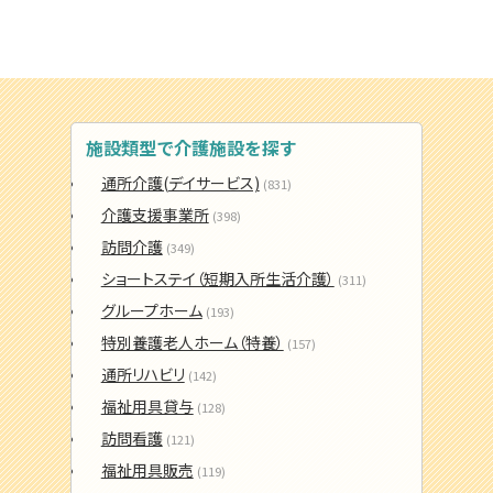
施設類型で介護施設を探す
通所介護(デイサービス)
(831)
介護支援事業所
(398)
訪問介護
(349)
ショートステイ（短期入所生活介護）
(311)
グループホーム
(193)
特別養護老人ホーム（特養）
(157)
通所リハビリ
(142)
福祉用具貸与
(128)
訪問看護
(121)
福祉用具販売
(119)