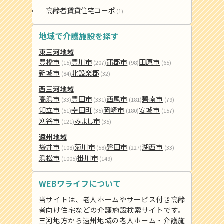
高齢者賃貸住宅コーポ
(1)
地域で介護施設を探す
東三河地域
豊橋市
豊川市
蒲郡市
田原市
(15)
(207)
(98)
(65)
新城市
北設楽郡
(84)
(32)
西三河地域
高浜市
豊田市
西尾市
碧南市
(33)
(331)
(181)
(79)
知立市
幸田町
岡崎市
安城市
(51)
(35)
(180)
(157)
刈谷市
みよし市
(121)
(35)
遠州地域
袋井市
菊川市
磐田市
湖西市
(108)
(58)
(227)
(33)
浜松市
掛川市
(1005)
(149)
WEBワライフについて
当サイトは、老人ホームやサービス付き高齢
者向け住宅などの介護施設検索サイトです。
三河地方から遠州地域の老人ホーム・介護施