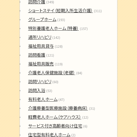
訪問介護
(349)
ショートステイ（短期入所生活介護）
(311)
グループホーム
(193)
特別養護老人ホーム（特養）
(157)
通所リハビリ
(142)
福祉用具貸与
(128)
訪問看護
(121)
福祉用具販売
(119)
介護老人保健施設（老健）
(84)
訪問リハビリ
(60)
訪問入浴
(53)
有料老人ホーム
(47)
介護療養型医療施設（療養病床）
(31)
軽費老人ホーム（ケアハウス）
(12)
サービス付き高齢者向け住宅
(6)
住宅型有料老人ホーム
(2)