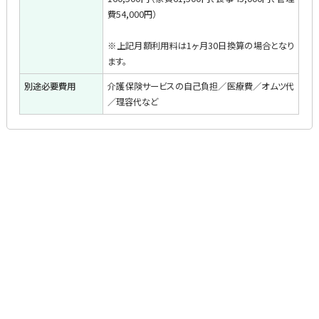
費54,000円）
※上記月額利用料は1ヶ月30日換算の場合となり
ます。
別途必要費用
介護保険サービスの自己負担／医療費／オムツ代
／理容代など