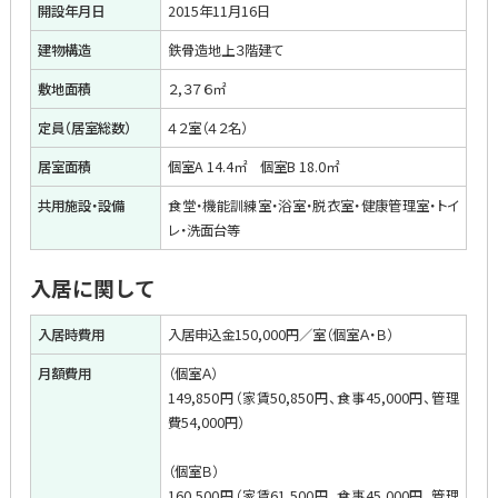
開設年月日
2015年11月16日
建物構造
鉄骨造地上３階建て
敷地面積
２,３７６㎡
定員（居室総数）
４２室（４２名）
居室面積
個室A 14.4㎡ 個室B 18.0㎡
共用施設・設備
食堂・機能訓練室・浴室・脱衣室・健康管理室・トイ
レ・洗面台等
入居に関して
入居時費用
入居申込金150,000円／室（個室Ａ・Ｂ）
月額費用
（個室Ａ）
149,850円（家賃50,850円、食事45,000円、管理
費54,000円）
（個室Ｂ）
160,500円（家賃61,500円、食事45,000円、管理