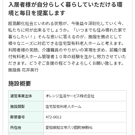
入居者様が自分らしく暮らしていただける環
境と毎日を提案します
超高齢化社会といわれる状態が、今後益々深刻化していく今、
私たちに何が出来るでしょうか。「いつまでも住み慣れた家で
暮らしたい！」そんな思いに答えるのが、施設を拠点として
様々なニーズに対応できる住宅型有料老人ホームと考えます。
利用者様の笑顔、介護職員のやりがいの実現を求め、前職介護
付有料老人ホーム管理者１０年の経験を生かし努力させていた
だきます。どうぞご支援の程どうぞよろしくお願い致します。
施設長 花井英行
施設概要
運営事業主体
オレンジ生活サービス株式会社
施設類型
住宅型有料老人ホーム
郵便番号
472-0012
所在地
愛知県知立市八ツ田町神明41