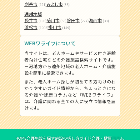
刈谷市
みよし市
(121)
(35)
遠州地域
袋井市
菊川市
磐田市
湖西市
(108)
(58)
(227)
(33)
浜松市
掛川市
(1005)
(149)
WEBワライフについて
当サイトは、老人ホームやサービス付き高齢
者向け住宅などの介護施設検索サイトです。
三河地方から遠州地域の老人ホーム・介護施
設を簡単に検索できます。
また、老人ホーム探しが初めての方向けのわ
かりやすいガイド情報から、ちょっときにな
る介護や健康コラムなど『WEBワライフ』
は、介護に関わる全ての人に役立つ情報を届
けます。
HOME
介護施設を探す
施設の探し方ガイド
介護・健康コラム