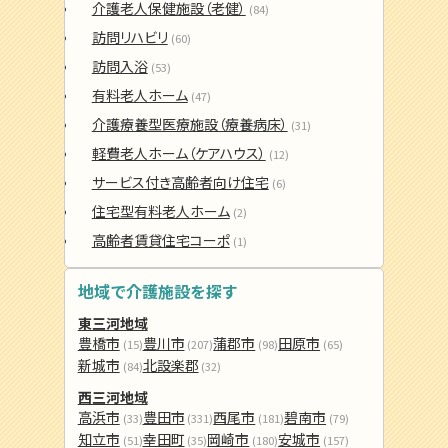
介護老人保健施設（老健）
(84)
訪問リハビリ
(60)
訪問入浴
(53)
有料老人ホーム
(47)
介護療養型医療施設（療養病床）
(31)
軽費老人ホーム（ケアハウス）
(12)
サービス付き高齢者向け住宅
(6)
住宅型有料老人ホーム
(2)
高齢者賃貸住宅コーポ
(1)
地域で介護施設を探す
東三河地域
豊橋市
豊川市
蒲郡市
田原市
(15)
(207)
(98)
(65)
新城市
北設楽郡
(84)
(32)
西三河地域
高浜市
豊田市
西尾市
碧南市
(33)
(331)
(181)
(79)
知立市
幸田町
岡崎市
安城市
(51)
(35)
(180)
(157)