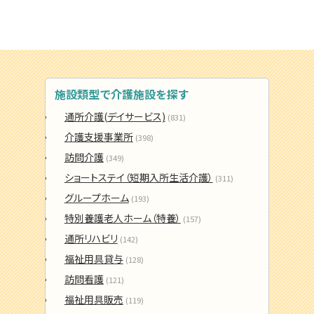
施設類型で介護施設を探す
通所介護(デイサービス)
(831)
介護支援事業所
(398)
訪問介護
(349)
ショートステイ（短期入所生活介護）
(311)
グループホーム
(193)
特別養護老人ホーム（特養）
(157)
通所リハビリ
(142)
福祉用具貸与
(128)
訪問看護
(121)
福祉用具販売
(119)