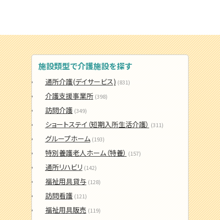
施設類型で介護施設を探す
通所介護(デイサービス)
(831)
介護支援事業所
(398)
訪問介護
(349)
ショートステイ（短期入所生活介護）
(311)
グループホーム
(193)
特別養護老人ホーム（特養）
(157)
通所リハビリ
(142)
福祉用具貸与
(128)
訪問看護
(121)
福祉用具販売
(119)