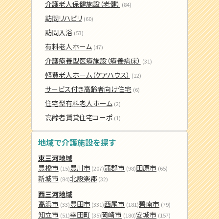
介護老人保健施設（老健）
(84)
訪問リハビリ
(60)
訪問入浴
(53)
有料老人ホーム
(47)
介護療養型医療施設（療養病床）
(31)
軽費老人ホーム（ケアハウス）
(12)
サービス付き高齢者向け住宅
(6)
住宅型有料老人ホーム
(2)
高齢者賃貸住宅コーポ
(1)
地域で介護施設を探す
東三河地域
豊橋市
豊川市
蒲郡市
田原市
(15)
(207)
(98)
(65)
新城市
北設楽郡
(84)
(32)
西三河地域
高浜市
豊田市
西尾市
碧南市
(33)
(331)
(181)
(79)
知立市
幸田町
岡崎市
安城市
(51)
(35)
(180)
(157)