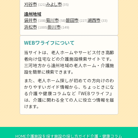
刈谷市
みよし市
(121)
(35)
遠州地域
袋井市
菊川市
磐田市
湖西市
(108)
(58)
(227)
(33)
浜松市
掛川市
(1005)
(149)
WEBワライフについて
当サイトは、老人ホームやサービス付き高齢
者向け住宅などの介護施設検索サイトです。
三河地方から遠州地域の老人ホーム・介護施
設を簡単に検索できます。
また、老人ホーム探しが初めての方向けのわ
かりやすいガイド情報から、ちょっときにな
る介護や健康コラムなど『WEBワライフ』
は、介護に関わる全ての人に役立つ情報を届
けます。
HOME
介護施設を探す
施設の探し方ガイド
介護・健康コラム