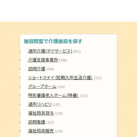
施設類型で介護施設を探す
通所介護(デイサービス)
(831)
介護支援事業所
(398)
訪問介護
(349)
ショートステイ（短期入所生活介護）
(311)
グループホーム
(193)
特別養護老人ホーム（特養）
(157)
通所リハビリ
(142)
福祉用具貸与
(128)
訪問看護
(121)
福祉用具販売
(119)