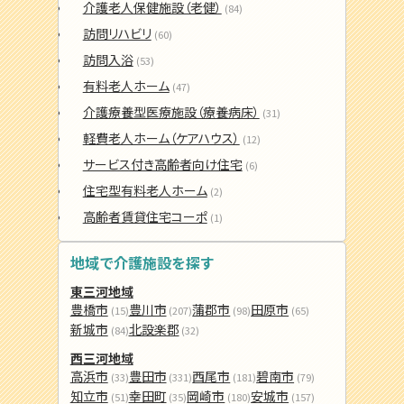
介護老人保健施設（老健）
(84)
訪問リハビリ
(60)
訪問入浴
(53)
有料老人ホーム
(47)
介護療養型医療施設（療養病床）
(31)
軽費老人ホーム（ケアハウス）
(12)
サービス付き高齢者向け住宅
(6)
住宅型有料老人ホーム
(2)
高齢者賃貸住宅コーポ
(1)
地域で介護施設を探す
東三河地域
豊橋市
豊川市
蒲郡市
田原市
(15)
(207)
(98)
(65)
新城市
北設楽郡
(84)
(32)
西三河地域
高浜市
豊田市
西尾市
碧南市
(33)
(331)
(181)
(79)
知立市
幸田町
岡崎市
安城市
(51)
(35)
(180)
(157)