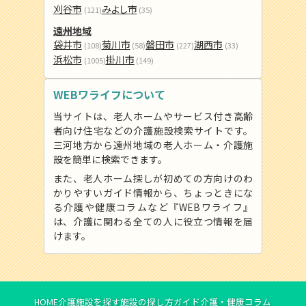
刈谷市
みよし市
(121)
(35)
遠州地域
袋井市
菊川市
磐田市
湖西市
(108)
(58)
(227)
(33)
浜松市
掛川市
(1005)
(149)
WEBワライフについて
当サイトは、老人ホームやサービス付き高齢
者向け住宅などの介護施設検索サイトです。
三河地方から遠州地域の老人ホーム・介護施
設を簡単に検索できます。
また、老人ホーム探しが初めての方向けのわ
かりやすいガイド情報から、ちょっときにな
る介護や健康コラムなど『WEBワライフ』
は、介護に関わる全ての人に役立つ情報を届
けます。
HOME
介護施設を探す
施設の探し方ガイド
介護・健康コラム