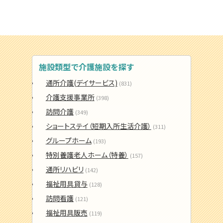
施設類型で介護施設を探す
通所介護(デイサービス)
(831)
介護支援事業所
(398)
訪問介護
(349)
ショートステイ（短期入所生活介護）
(311)
グループホーム
(193)
特別養護老人ホーム（特養）
(157)
通所リハビリ
(142)
福祉用具貸与
(128)
訪問看護
(121)
福祉用具販売
(119)