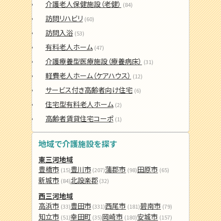
介護老人保健施設（老健）
(84)
訪問リハビリ
(60)
訪問入浴
(53)
有料老人ホーム
(47)
介護療養型医療施設（療養病床）
(31)
軽費老人ホーム（ケアハウス）
(12)
サービス付き高齢者向け住宅
(6)
住宅型有料老人ホーム
(2)
高齢者賃貸住宅コーポ
(1)
地域で介護施設を探す
東三河地域
豊橋市
豊川市
蒲郡市
田原市
(15)
(207)
(98)
(65)
新城市
北設楽郡
(84)
(32)
西三河地域
高浜市
豊田市
西尾市
碧南市
(33)
(331)
(181)
(79)
知立市
幸田町
岡崎市
安城市
(51)
(35)
(180)
(157)