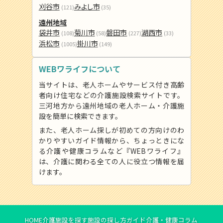
刈谷市
みよし市
(121)
(35)
遠州地域
袋井市
菊川市
磐田市
湖西市
(108)
(58)
(227)
(33)
浜松市
掛川市
(1005)
(149)
WEBワライフについて
当サイトは、老人ホームやサービス付き高齢
者向け住宅などの介護施設検索サイトです。
三河地方から遠州地域の老人ホーム・介護施
設を簡単に検索できます。
また、老人ホーム探しが初めての方向けのわ
かりやすいガイド情報から、ちょっときにな
る介護や健康コラムなど『WEBワライフ』
は、介護に関わる全ての人に役立つ情報を届
けます。
HOME
介護施設を探す
施設の探し方ガイド
介護・健康コラム