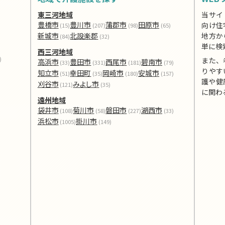
東三河地域
当サイ
豊橋市
豊川市
蒲郡市
田原市
向け住
(15)
(207)
(98)
(65)
新城市
北設楽郡
地方か
(84)
(32)
単に検
西三河地域
)
また、
高浜市
豊田市
西尾市
碧南市
(33)
(331)
(181)
(79)
りやす
知立市
幸田町
岡崎市
安城市
(51)
(35)
(180)
(157)
護や健
刈谷市
みよし市
(121)
(35)
に関わ
遠州地域
袋井市
菊川市
磐田市
湖西市
(108)
(58)
(227)
(33)
浜松市
掛川市
(1005)
(149)