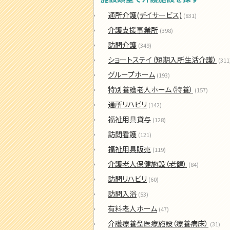
通所介護(デイサービス)
(831)
介護支援事業所
(398)
訪問介護
(349)
ショートステイ（短期入所生活介護）
(311
グループホーム
(193)
特別養護老人ホーム（特養）
(157)
通所リハビリ
(142)
福祉用具貸与
(128)
訪問看護
(121)
福祉用具販売
(119)
介護老人保健施設（老健）
(84)
訪問リハビリ
(60)
訪問入浴
(53)
有料老人ホーム
(47)
介護療養型医療施設（療養病床）
(31)