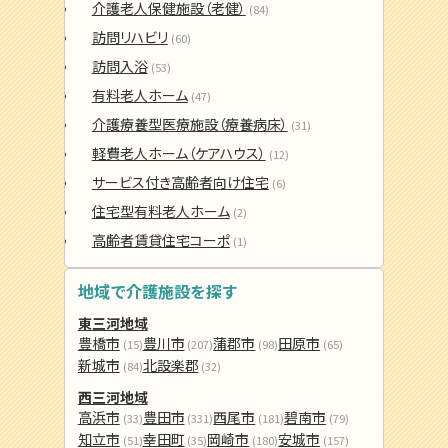
介護老人保健施設（老健）
(84)
訪問リハビリ
(60)
訪問入浴
(53)
有料老人ホーム
(47)
介護療養型医療施設（療養病床）
(31)
軽費老人ホーム（ケアハウス）
(12)
サービス付き高齢者向け住宅
(6)
住宅型有料老人ホーム
(2)
高齢者賃貸住宅コーポ
(1)
地域で介護施設を探す
東三河地域
豊橋市
豊川市
蒲郡市
田原市
(15)
(207)
(98)
(65)
新城市
北設楽郡
(84)
(32)
西三河地域
高浜市
豊田市
西尾市
碧南市
(33)
(331)
(181)
(79)
知立市
幸田町
岡崎市
安城市
(51)
(35)
(180)
(157)