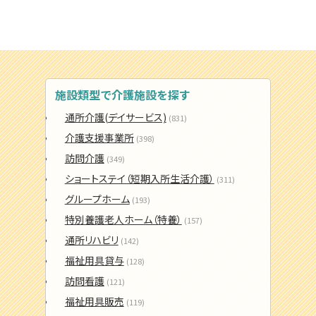
施設類型で介護施設を探す
通所介護(デイサービス)
(831)
介護支援事業所
(398)
訪問介護
(349)
ショートステイ（短期入所生活介護）
(311)
グループホーム
(193)
特別養護老人ホーム（特養）
(157)
通所リハビリ
(142)
福祉用具貸与
(128)
訪問看護
(121)
福祉用具販売
(119)