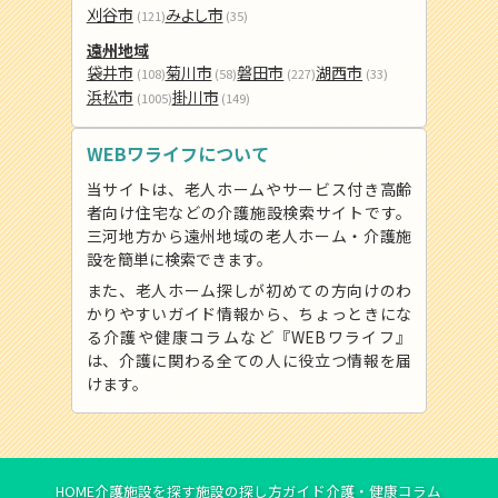
刈谷市
みよし市
(121)
(35)
遠州地域
袋井市
菊川市
磐田市
湖西市
(108)
(58)
(227)
(33)
浜松市
掛川市
(1005)
(149)
WEBワライフについて
当サイトは、老人ホームやサービス付き高齢
者向け住宅などの介護施設検索サイトです。
三河地方から遠州地域の老人ホーム・介護施
設を簡単に検索できます。
また、老人ホーム探しが初めての方向けのわ
かりやすいガイド情報から、ちょっときにな
る介護や健康コラムなど『WEBワライフ』
は、介護に関わる全ての人に役立つ情報を届
けます。
HOME
介護施設を探す
施設の探し方ガイド
介護・健康コラム