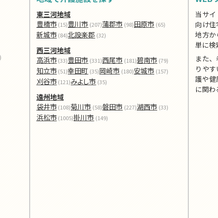
東三河地域
当サイ
豊橋市
豊川市
蒲郡市
田原市
向け住
(15)
(207)
(98)
(65)
新城市
北設楽郡
地方か
(84)
(32)
単に検
西三河地域
)
また、
高浜市
豊田市
西尾市
碧南市
(33)
(331)
(181)
(79)
りやす
知立市
幸田町
岡崎市
安城市
(51)
(35)
(180)
(157)
護や健
刈谷市
みよし市
(121)
(35)
に関わ
遠州地域
袋井市
菊川市
磐田市
湖西市
(108)
(58)
(227)
(33)
浜松市
掛川市
(1005)
(149)