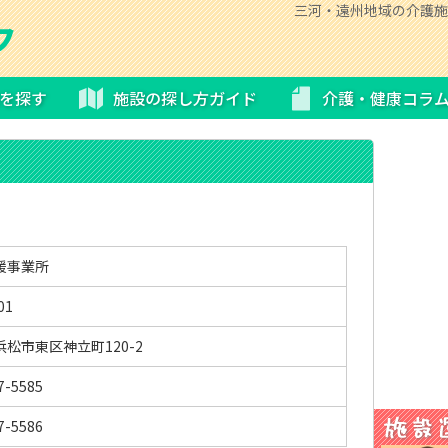
三河・遠州地域の介護施
を探す
施設の探し方ガイド
介護・健康コラ
援事業所
01
松市東区神立町120-2
7-5585
7-5586