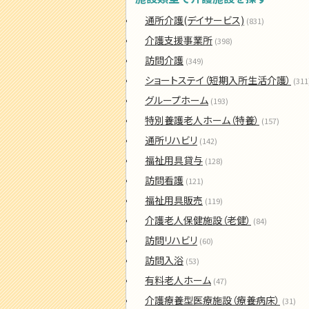
通所介護(デイサービス)
(831)
介護支援事業所
(398)
訪問介護
(349)
ショートステイ（短期入所生活介護）
(311
グループホーム
(193)
特別養護老人ホーム（特養）
(157)
通所リハビリ
(142)
福祉用具貸与
(128)
訪問看護
(121)
福祉用具販売
(119)
介護老人保健施設（老健）
(84)
訪問リハビリ
(60)
訪問入浴
(53)
有料老人ホーム
(47)
介護療養型医療施設（療養病床）
(31)