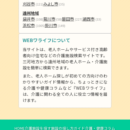
刈谷市
みよし市
(121)
(35)
遠州地域
袋井市
菊川市
磐田市
湖西市
(108)
(58)
(227)
(33)
浜松市
掛川市
(1005)
(149)
WEBワライフについて
当サイトは、老人ホームやサービス付き高齢
者向け住宅などの介護施設検索サイトです。
三河地方から遠州地域の老人ホーム・介護施
設を簡単に検索できます。
また、老人ホーム探しが初めての方向けのわ
かりやすいガイド情報から、ちょっときにな
る介護や健康コラムなど『WEBワライフ』
は、介護に関わる全ての人に役立つ情報を届
けます。
HOME
介護施設を探す
施設の探し方ガイド
介護・健康コラム