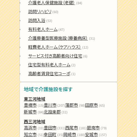
介護老人保健施設（老健）
(84)
訪問リハビリ
(60)
訪問入浴
(53)
有料老人ホーム
(47)
介護療養型医療施設（療養病床）
(31)
軽費老人ホーム（ケアハウス）
(12)
サービス付き高齢者向け住宅
(6)
住宅型有料老人ホーム
(2)
高齢者賃貸住宅コーポ
(1)
地域で介護施設を探す
東三河地域
豊橋市
豊川市
蒲郡市
田原市
(15)
(207)
(98)
(65)
新城市
北設楽郡
(84)
(32)
西三河地域
高浜市
豊田市
西尾市
碧南市
(33)
(331)
(181)
(79)
知立市
幸田町
岡崎市
安城市
(51)
(35)
(180)
(157)