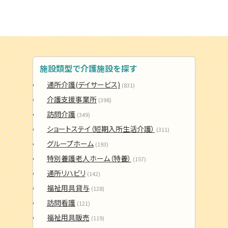
施設類型で介護施設を探す
通所介護(デイサービス)
(831)
介護支援事業所
(398)
訪問介護
(349)
ショートステイ（短期入所生活介護）
(311)
グループホーム
(193)
特別養護老人ホーム（特養）
(157)
通所リハビリ
(142)
福祉用具貸与
(128)
訪問看護
(121)
福祉用具販売
(119)