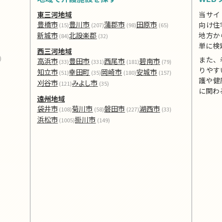
東三河地域
当サイ
豊橋市
豊川市
蒲郡市
田原市
向け住
(15)
(207)
(98)
(65)
新城市
北設楽郡
地方か
(84)
(32)
単に検
西三河地域
)
また、
高浜市
豊田市
西尾市
碧南市
(33)
(331)
(181)
(79)
りやす
知立市
幸田町
岡崎市
安城市
(51)
(35)
(180)
(157)
護や健
刈谷市
みよし市
(121)
(35)
に関わ
遠州地域
袋井市
菊川市
磐田市
湖西市
(108)
(58)
(227)
(33)
浜松市
掛川市
(1005)
(149)