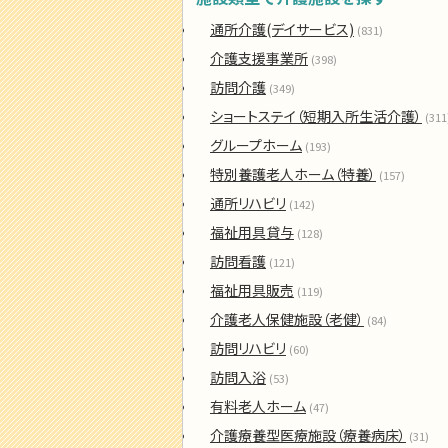
通所介護(デイサービス)
(831)
介護支援事業所
(398)
訪問介護
(349)
ショートステイ（短期入所生活介護）
(311
グループホーム
(193)
特別養護老人ホーム（特養）
(157)
通所リハビリ
(142)
福祉用具貸与
(128)
訪問看護
(121)
福祉用具販売
(119)
介護老人保健施設（老健）
(84)
訪問リハビリ
(60)
訪問入浴
(53)
有料老人ホーム
(47)
介護療養型医療施設（療養病床）
(31)