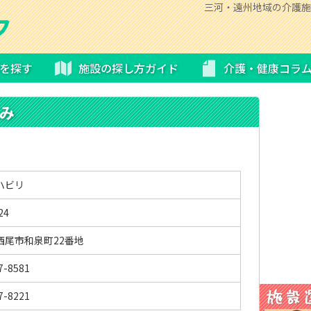
三河・遠州地域の介護施
を探す
施設の探し方ガイド
介護・健康コラ
み
ハビリ
24
西尾市和泉町22番地
7-8581
7-8221