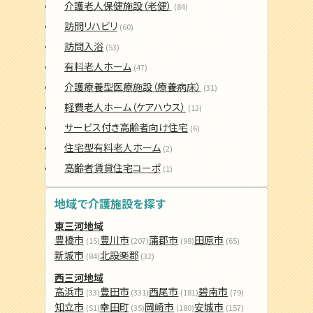
介護老人保健施設（老健）
(84)
訪問リハビリ
(60)
訪問入浴
(53)
有料老人ホーム
(47)
介護療養型医療施設（療養病床）
(31)
軽費老人ホーム（ケアハウス）
(12)
サービス付き高齢者向け住宅
(6)
住宅型有料老人ホーム
(2)
高齢者賃貸住宅コーポ
(1)
地域で介護施設を探す
東三河地域
豊橋市
豊川市
蒲郡市
田原市
(15)
(207)
(98)
(65)
新城市
北設楽郡
(84)
(32)
西三河地域
高浜市
豊田市
西尾市
碧南市
(33)
(331)
(181)
(79)
知立市
幸田町
岡崎市
安城市
(51)
(35)
(180)
(157)