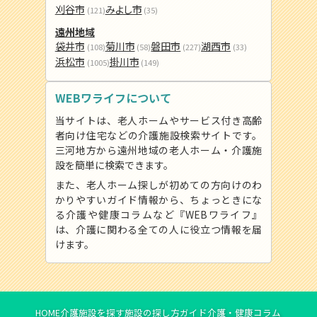
刈谷市
みよし市
(121)
(35)
遠州地域
袋井市
菊川市
磐田市
湖西市
(108)
(58)
(227)
(33)
浜松市
掛川市
(1005)
(149)
WEBワライフについて
当サイトは、老人ホームやサービス付き高齢
者向け住宅などの介護施設検索サイトです。
三河地方から遠州地域の老人ホーム・介護施
設を簡単に検索できます。
また、老人ホーム探しが初めての方向けのわ
かりやすいガイド情報から、ちょっときにな
る介護や健康コラムなど『WEBワライフ』
は、介護に関わる全ての人に役立つ情報を届
けます。
HOME
介護施設を探す
施設の探し方ガイド
介護・健康コラム