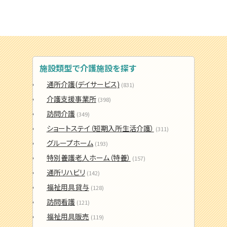
施設類型で介護施設を探す
通所介護(デイサービス)
(831)
介護支援事業所
(398)
訪問介護
(349)
ショートステイ（短期入所生活介護）
(311)
グループホーム
(193)
特別養護老人ホーム（特養）
(157)
通所リハビリ
(142)
福祉用具貸与
(128)
訪問看護
(121)
福祉用具販売
(119)