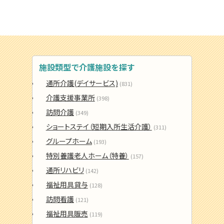
施設類型で介護施設を探す
通所介護(デイサービス)
(831)
介護支援事業所
(398)
訪問介護
(349)
ショートステイ（短期入所生活介護）
(311)
グループホーム
(193)
特別養護老人ホーム（特養）
(157)
通所リハビリ
(142)
福祉用具貸与
(128)
訪問看護
(121)
福祉用具販売
(119)