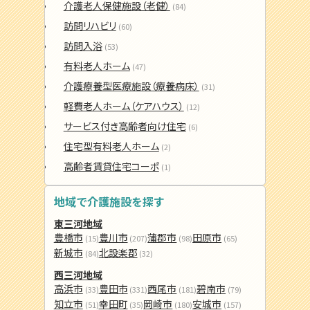
介護老人保健施設（老健）
(84)
訪問リハビリ
(60)
訪問入浴
(53)
有料老人ホーム
(47)
介護療養型医療施設（療養病床）
(31)
軽費老人ホーム（ケアハウス）
(12)
サービス付き高齢者向け住宅
(6)
住宅型有料老人ホーム
(2)
高齢者賃貸住宅コーポ
(1)
地域で介護施設を探す
東三河地域
豊橋市
豊川市
蒲郡市
田原市
(15)
(207)
(98)
(65)
新城市
北設楽郡
(84)
(32)
西三河地域
高浜市
豊田市
西尾市
碧南市
(33)
(331)
(181)
(79)
知立市
幸田町
岡崎市
安城市
(51)
(35)
(180)
(157)