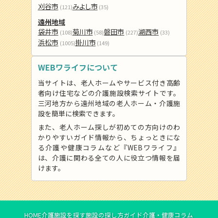
刈谷市
みよし市
(121)
(35)
遠州地域
袋井市
菊川市
磐田市
湖西市
(108)
(58)
(227)
(33)
浜松市
掛川市
(1005)
(149)
WEBワライフについて
当サイトは、老人ホームやサービス付き高齢
者向け住宅などの介護施設検索サイトです。
三河地方から遠州地域の老人ホーム・介護施
設を簡単に検索できます。
また、老人ホーム探しが初めての方向けのわ
かりやすいガイド情報から、ちょっときにな
る介護や健康コラムなど『WEBワライフ』
は、介護に関わる全ての人に役立つ情報を届
けます。
HOME
介護施設を探す
施設の探し方ガイド
介護・健康コラム