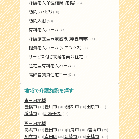
介護老人保健施設（老健）
(84)
訪問リハビリ
(60)
訪問入浴
(53)
有料老人ホーム
(47)
介護療養型医療施設（療養病床）
(31)
軽費老人ホーム（ケアハウス）
(12)
サービス付き高齢者向け住宅
(6)
住宅型有料老人ホーム
(2)
高齢者賃貸住宅コーポ
(1)
地域で介護施設を探す
東三河地域
豊橋市
豊川市
蒲郡市
田原市
(15)
(207)
(98)
(65)
新城市
北設楽郡
(84)
(32)
西三河地域
高浜市
豊田市
西尾市
碧南市
(33)
(331)
(181)
(79)
知立市
幸田町
岡崎市
安城市
(51)
(35)
(180)
(157)