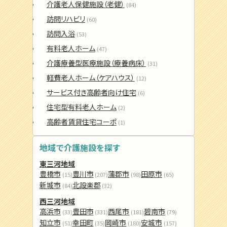
介護老人保健施設（老健）
(84)
訪問リハビリ
(60)
訪問入浴
(53)
有料老人ホーム
(47)
介護療養型医療施設（療養病床）
(31)
軽費老人ホーム（ケアハウス）
(12)
サービス付き高齢者向け住宅
(6)
住宅型有料老人ホーム
(2)
高齢者賃貸住宅コーポ
(1)
地域で介護施設を探す
東三河地域
豊橋市
豊川市
蒲郡市
田原市
(15)
(207)
(98)
(65)
新城市
北設楽郡
(84)
(32)
西三河地域
高浜市
豊田市
西尾市
碧南市
(33)
(331)
(181)
(79)
知立市
幸田町
岡崎市
安城市
(51)
(35)
(180)
(157)