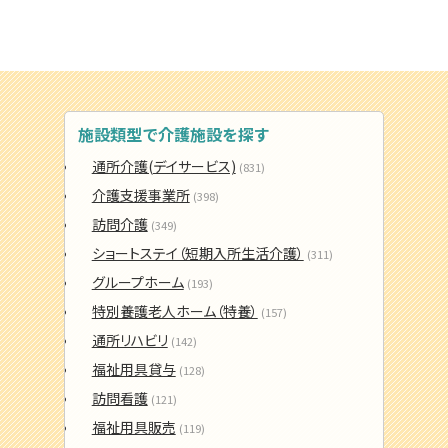
施設類型で介護施設を探す
通所介護(デイサービス)
(831)
介護支援事業所
(398)
訪問介護
(349)
ショートステイ（短期入所生活介護）
(311)
グループホーム
(193)
特別養護老人ホーム（特養）
(157)
通所リハビリ
(142)
福祉用具貸与
(128)
訪問看護
(121)
福祉用具販売
(119)