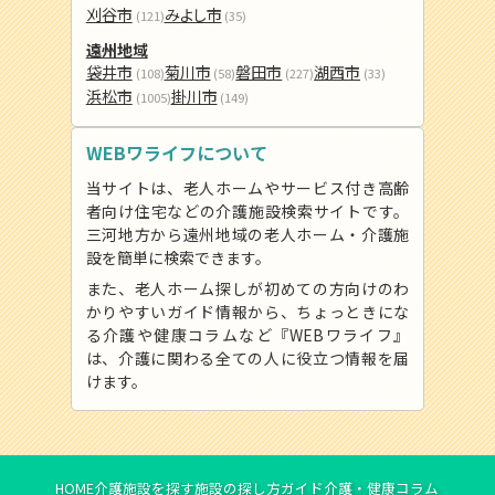
刈谷市
みよし市
(121)
(35)
遠州地域
袋井市
菊川市
磐田市
湖西市
(108)
(58)
(227)
(33)
浜松市
掛川市
(1005)
(149)
WEBワライフについて
当サイトは、老人ホームやサービス付き高齢
者向け住宅などの介護施設検索サイトです。
三河地方から遠州地域の老人ホーム・介護施
設を簡単に検索できます。
また、老人ホーム探しが初めての方向けのわ
かりやすいガイド情報から、ちょっときにな
る介護や健康コラムなど『WEBワライフ』
は、介護に関わる全ての人に役立つ情報を届
けます。
HOME
介護施設を探す
施設の探し方ガイド
介護・健康コラム