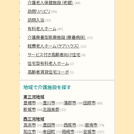
介護老人保健施設（老健）
(84)
訪問リハビリ
(60)
訪問入浴
(53)
有料老人ホーム
(47)
介護療養型医療施設（療養病床）
(31)
軽費老人ホーム（ケアハウス）
(12)
サービス付き高齢者向け住宅
(6)
住宅型有料老人ホーム
(2)
高齢者賃貸住宅コーポ
(1)
地域で介護施設を探す
東三河地域
豊橋市
豊川市
蒲郡市
田原市
(15)
(207)
(98)
(65)
新城市
北設楽郡
(84)
(32)
西三河地域
高浜市
豊田市
西尾市
碧南市
(33)
(331)
(181)
(79)
知立市
幸田町
岡崎市
安城市
(51)
(35)
(180)
(157)