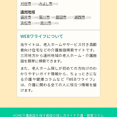
刈谷市
みよし市
(121)
(35)
遠州地域
袋井市
菊川市
磐田市
湖西市
(108)
(58)
(227)
(33)
浜松市
掛川市
(1005)
(149)
WEBワライフについて
当サイトは、老人ホームやサービス付き高齢
者向け住宅などの介護施設検索サイトです。
三河地方から遠州地域の老人ホーム・介護施
設を簡単に検索できます。
また、老人ホーム探しが初めての方向けのわ
かりやすいガイド情報から、ちょっときにな
る介護や健康コラムなど『WEBワライフ』
は、介護に関わる全ての人に役立つ情報を届
けます。
HOME
介護施設を探す
施設の探し方ガイド
介護・健康コラム