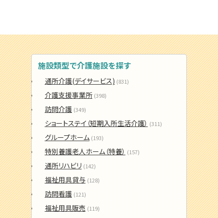
施設類型で介護施設を探す
通所介護(デイサービス)
(831)
介護支援事業所
(398)
訪問介護
(349)
ショートステイ（短期入所生活介護）
(311)
グループホーム
(193)
特別養護老人ホーム（特養）
(157)
通所リハビリ
(142)
福祉用具貸与
(128)
訪問看護
(121)
福祉用具販売
(119)