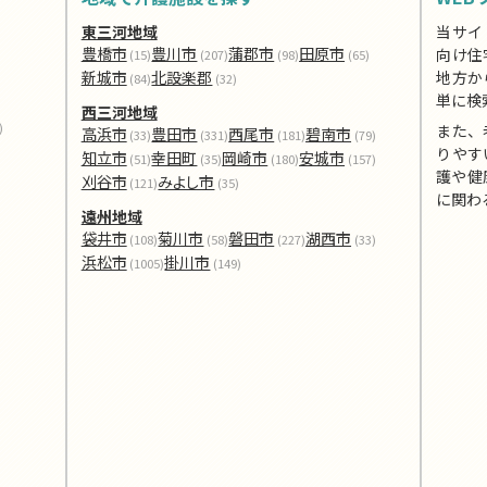
東三河地域
当サイ
豊橋市
豊川市
蒲郡市
田原市
向け住
(15)
(207)
(98)
(65)
新城市
北設楽郡
地方か
(84)
(32)
単に検
西三河地域
)
また、
高浜市
豊田市
西尾市
碧南市
(33)
(331)
(181)
(79)
りやす
知立市
幸田町
岡崎市
安城市
(51)
(35)
(180)
(157)
護や健
刈谷市
みよし市
(121)
(35)
に関わ
遠州地域
袋井市
菊川市
磐田市
湖西市
(108)
(58)
(227)
(33)
浜松市
掛川市
(1005)
(149)