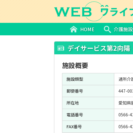
HOME
介護施設
デイサービス第2向陽
施設概要
施設類型
通所介
郵便番号
447-00
所在地
愛知県
電話番号
0566-4
FAX番号
0566-4