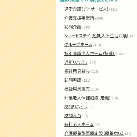
通所介護(デイサービス)
(831)
介護支援事業所
(398)
訪問介護
(349)
ショートステイ（短期入所生活介護）
(311
グループホーム
(193)
特別養護老人ホーム（特養）
(157)
通所リハビリ
(142)
福祉用具貸与
(128)
訪問看護
(121)
福祉用具販売
(119)
介護老人保健施設（老健）
(84)
訪問リハビリ
(60)
訪問入浴
(53)
有料老人ホーム
(47)
介護療養型医療施設（療養病床）
(31)