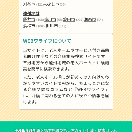
刈谷市
みよし市
(121)
(35)
遠州地域
袋井市
菊川市
磐田市
湖西市
(108)
(58)
(227)
(33)
浜松市
掛川市
(1005)
(149)
WEBワライフについて
当サイトは、老人ホームやサービス付き高齢
者向け住宅などの介護施設検索サイトです。
三河地方から遠州地域の老人ホーム・介護施
設を簡単に検索できます。
また、老人ホーム探しが初めての方向けのわ
かりやすいガイド情報から、ちょっときにな
る介護や健康コラムなど『WEBワライフ』
は、介護に関わる全ての人に役立つ情報を届
けます。
HOME
介護施設を探す
施設の探し方ガイド
介護・健康コラム