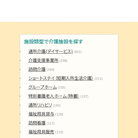
施設類型で介護施設を探す
通所介護(デイサービス)
(831)
介護支援事業所
(398)
訪問介護
(349)
ショートステイ（短期入所生活介護）
(311)
グループホーム
(193)
特別養護老人ホーム（特養）
(157)
通所リハビリ
(142)
福祉用具貸与
(128)
訪問看護
(121)
福祉用具販売
(119)