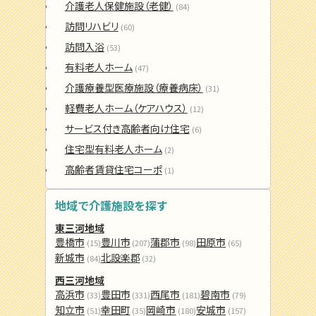
介護老人保健施設（老健）
(84)
訪問リハビリ
(60)
訪問入浴
(53)
有料老人ホーム
(47)
介護療養型医療施設（療養病床）
(31)
軽費老人ホーム（ケアハウス）
(12)
サービス付き高齢者向け住宅
(6)
住宅型有料老人ホーム
(2)
高齢者賃貸住宅コーポ
(1)
地域で介護施設を探す
東三河地域
豊橋市
豊川市
蒲郡市
田原市
(15)
(207)
(98)
(65)
新城市
北設楽郡
(84)
(32)
西三河地域
高浜市
豊田市
西尾市
碧南市
(33)
(331)
(181)
(79)
知立市
幸田町
岡崎市
安城市
(51)
(35)
(180)
(157)