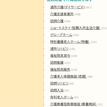
通所介護(デイサービス)
(831)
介護支援事業所
(398)
訪問介護
(349)
ショートステイ（短期入所生活介護）
(311
グループホーム
(193)
特別養護老人ホーム（特養）
(157)
通所リハビリ
(142)
福祉用具貸与
(128)
訪問看護
(121)
福祉用具販売
(119)
介護老人保健施設（老健）
(84)
訪問リハビリ
(60)
訪問入浴
(53)
有料老人ホーム
(47)
介護療養型医療施設（療養病床）
(31)