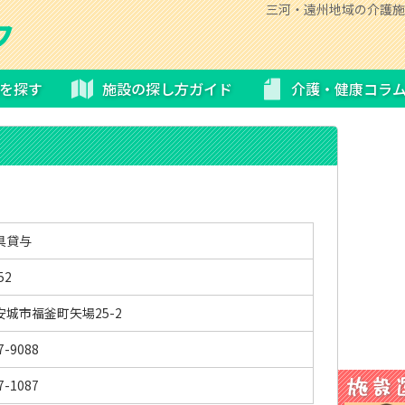
三河・遠州地域の介護施
を探す
施設の探し方ガイド
介護・健康コラ
具貸与
52
城市福釜町矢場25-2
7-9088
7-1087