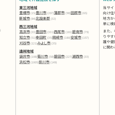
東三河地域
当サイ
豊橋市
豊川市
蒲郡市
田原市
向け住
(15)
(207)
(98)
(65)
新城市
北設楽郡
地方か
(84)
(32)
単に検
西三河地域
)
また、
高浜市
豊田市
西尾市
碧南市
(33)
(331)
(181)
(79)
りやす
知立市
幸田町
岡崎市
安城市
(51)
(35)
(180)
(157)
護や健
刈谷市
みよし市
(121)
(35)
に関わ
遠州地域
袋井市
菊川市
磐田市
湖西市
(108)
(58)
(227)
(33)
浜松市
掛川市
(1005)
(149)