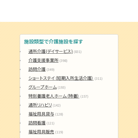
施設類型で介護施設を探す
通所介護(デイサービス)
(831)
介護支援事業所
(398)
訪問介護
(349)
ショートステイ（短期入所生活介護）
(311)
グループホーム
(193)
特別養護老人ホーム（特養）
(157)
通所リハビリ
(142)
福祉用具貸与
(128)
訪問看護
(121)
福祉用具販売
(119)