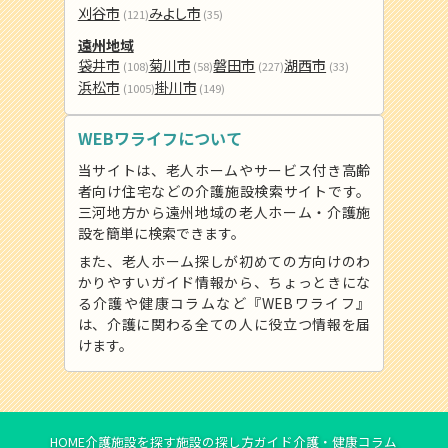
刈谷市
みよし市
(121)
(35)
遠州地域
袋井市
菊川市
磐田市
湖西市
(108)
(58)
(227)
(33)
浜松市
掛川市
(1005)
(149)
WEBワライフについて
当サイトは、老人ホームやサービス付き高齢
者向け住宅などの介護施設検索サイトです。
三河地方から遠州地域の老人ホーム・介護施
設を簡単に検索できます。
また、老人ホーム探しが初めての方向けのわ
かりやすいガイド情報から、ちょっときにな
る介護や健康コラムなど『WEBワライフ』
は、介護に関わる全ての人に役立つ情報を届
けます。
HOME
介護施設を探す
施設の探し方ガイド
介護・健康コラム