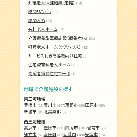
介護老人保健施設（老健）
(84)
訪問リハビリ
(60)
訪問入浴
(53)
有料老人ホーム
(47)
介護療養型医療施設（療養病床）
(31)
軽費老人ホーム（ケアハウス）
(12)
サービス付き高齢者向け住宅
(6)
住宅型有料老人ホーム
(2)
高齢者賃貸住宅コーポ
(1)
地域で介護施設を探す
東三河地域
豊橋市
豊川市
蒲郡市
田原市
(15)
(207)
(98)
(65)
新城市
北設楽郡
(84)
(32)
西三河地域
高浜市
豊田市
西尾市
碧南市
(33)
(331)
(181)
(79)
知立市
幸田町
岡崎市
安城市
(51)
(35)
(180)
(157)