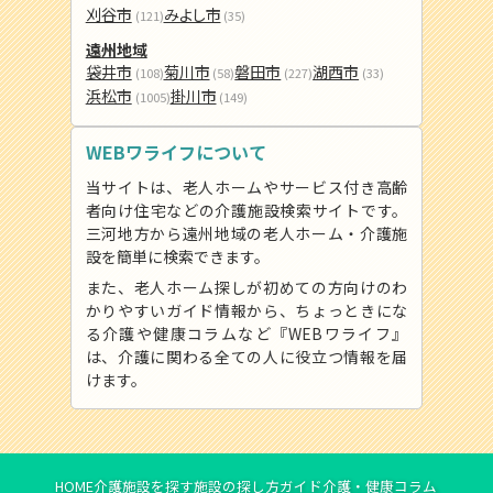
刈谷市
みよし市
(121)
(35)
遠州地域
袋井市
菊川市
磐田市
湖西市
(108)
(58)
(227)
(33)
浜松市
掛川市
(1005)
(149)
WEBワライフについて
当サイトは、老人ホームやサービス付き高齢
者向け住宅などの介護施設検索サイトです。
三河地方から遠州地域の老人ホーム・介護施
設を簡単に検索できます。
また、老人ホーム探しが初めての方向けのわ
かりやすいガイド情報から、ちょっときにな
る介護や健康コラムなど『WEBワライフ』
は、介護に関わる全ての人に役立つ情報を届
けます。
HOME
介護施設を探す
施設の探し方ガイド
介護・健康コラム