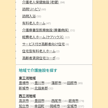
介護老人保健施設（老健）
(84)
訪問リハビリ
(60)
訪問入浴
(53)
有料老人ホーム
(47)
介護療養型医療施設（療養病床）
(31)
軽費老人ホーム（ケアハウス）
(12)
サービス付き高齢者向け住宅
(6)
住宅型有料老人ホーム
(2)
高齢者賃貸住宅コーポ
(1)
地域で介護施設を探す
東三河地域
豊橋市
豊川市
蒲郡市
田原市
(15)
(207)
(98)
(65)
新城市
北設楽郡
(84)
(32)
西三河地域
高浜市
豊田市
西尾市
碧南市
(33)
(331)
(181)
(79)
知立市
幸田町
岡崎市
安城市
(51)
(35)
(180)
(157)