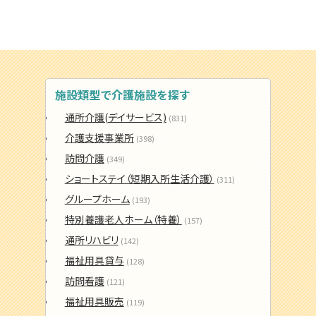
施設類型で介護施設を探す
通所介護(デイサービス)
(831)
介護支援事業所
(398)
訪問介護
(349)
ショートステイ（短期入所生活介護）
(311)
グループホーム
(193)
特別養護老人ホーム（特養）
(157)
通所リハビリ
(142)
福祉用具貸与
(128)
訪問看護
(121)
福祉用具販売
(119)