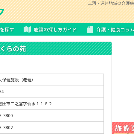
三河・遠州地域の介護施
を探す
施設の探し方ガイド
介護・健康コラ
くらの苑
人保健施設（老健）
74
磐田市二之宮字仙水１１６２
3-3800
3-3802