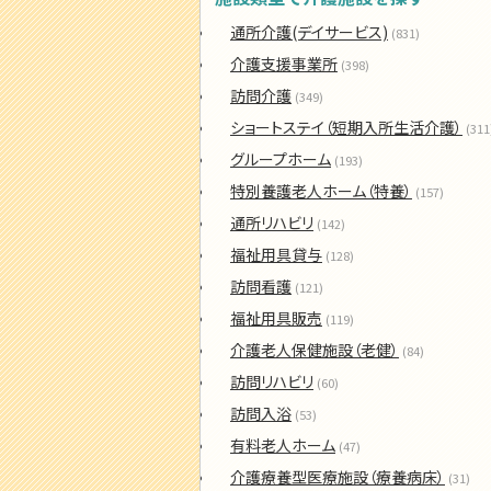
通所介護(デイサービス)
(831)
介護支援事業所
(398)
訪問介護
(349)
ショートステイ（短期入所生活介護）
(311
グループホーム
(193)
特別養護老人ホーム（特養）
(157)
通所リハビリ
(142)
福祉用具貸与
(128)
訪問看護
(121)
福祉用具販売
(119)
介護老人保健施設（老健）
(84)
訪問リハビリ
(60)
訪問入浴
(53)
有料老人ホーム
(47)
介護療養型医療施設（療養病床）
(31)