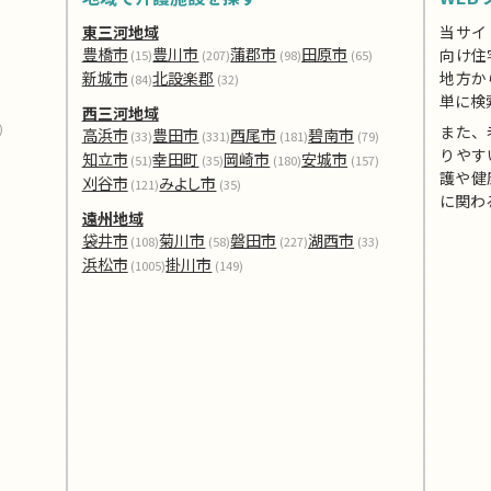
東三河地域
当サイ
豊橋市
豊川市
蒲郡市
田原市
向け住
(15)
(207)
(98)
(65)
新城市
北設楽郡
地方か
(84)
(32)
単に検
西三河地域
)
また、
高浜市
豊田市
西尾市
碧南市
(33)
(331)
(181)
(79)
りやす
知立市
幸田町
岡崎市
安城市
(51)
(35)
(180)
(157)
護や健
刈谷市
みよし市
(121)
(35)
に関わ
遠州地域
袋井市
菊川市
磐田市
湖西市
(108)
(58)
(227)
(33)
浜松市
掛川市
(1005)
(149)