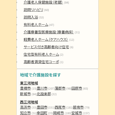
介護老人保健施設（老健）
(84)
訪問リハビリ
(60)
訪問入浴
(53)
有料老人ホーム
(47)
介護療養型医療施設（療養病床）
(31)
軽費老人ホーム（ケアハウス）
(12)
サービス付き高齢者向け住宅
(6)
住宅型有料老人ホーム
(2)
高齢者賃貸住宅コーポ
(1)
地域で介護施設を探す
東三河地域
豊橋市
豊川市
蒲郡市
田原市
(15)
(207)
(98)
(65)
新城市
北設楽郡
(84)
(32)
西三河地域
高浜市
豊田市
西尾市
碧南市
(33)
(331)
(181)
(79)
知立市
幸田町
岡崎市
安城市
(51)
(35)
(180)
(157)