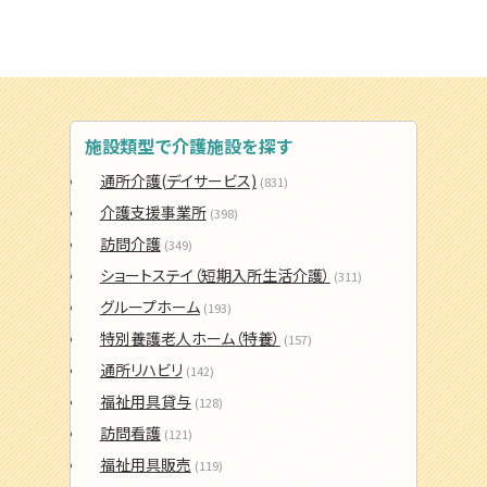
施設類型で介護施設を探す
通所介護(デイサービス)
(831)
介護支援事業所
(398)
訪問介護
(349)
ショートステイ（短期入所生活介護）
(311)
グループホーム
(193)
特別養護老人ホーム（特養）
(157)
通所リハビリ
(142)
福祉用具貸与
(128)
訪問看護
(121)
福祉用具販売
(119)