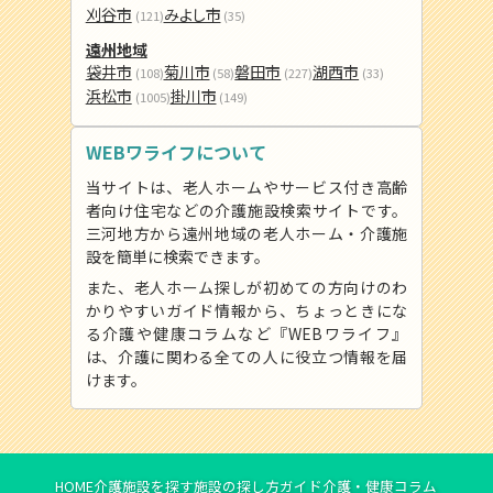
刈谷市
みよし市
(121)
(35)
遠州地域
袋井市
菊川市
磐田市
湖西市
(108)
(58)
(227)
(33)
浜松市
掛川市
(1005)
(149)
WEBワライフについて
当サイトは、老人ホームやサービス付き高齢
者向け住宅などの介護施設検索サイトです。
三河地方から遠州地域の老人ホーム・介護施
設を簡単に検索できます。
また、老人ホーム探しが初めての方向けのわ
かりやすいガイド情報から、ちょっときにな
る介護や健康コラムなど『WEBワライフ』
は、介護に関わる全ての人に役立つ情報を届
けます。
HOME
介護施設を探す
施設の探し方ガイド
介護・健康コラム