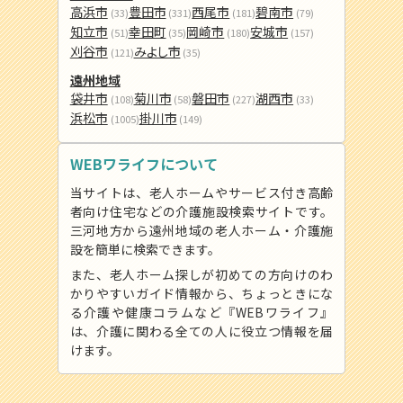
高浜市
豊田市
西尾市
碧南市
(33)
(331)
(181)
(79)
知立市
幸田町
岡崎市
安城市
(51)
(35)
(180)
(157)
刈谷市
みよし市
(121)
(35)
遠州地域
袋井市
菊川市
磐田市
湖西市
(108)
(58)
(227)
(33)
浜松市
掛川市
(1005)
(149)
WEBワライフについて
当サイトは、老人ホームやサービス付き高齢
者向け住宅などの介護施設検索サイトです。
三河地方から遠州地域の老人ホーム・介護施
設を簡単に検索できます。
また、老人ホーム探しが初めての方向けのわ
かりやすいガイド情報から、ちょっときにな
る介護や健康コラムなど『WEBワライフ』
は、介護に関わる全ての人に役立つ情報を届
けます。