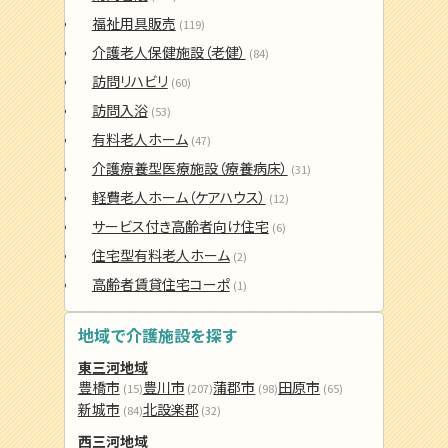
福祉用具販売
(119)
介護老人保健施設（老健）
(84)
訪問リハビリ
(60)
訪問入浴
(53)
有料老人ホーム
(47)
介護療養型医療施設（療養病床）
(31)
軽費老人ホーム（ケアハウス）
(12)
サービス付き高齢者向け住宅
(6)
住宅型有料老人ホーム
(2)
高齢者賃貸住宅コーポ
(1)
地域で介護施設を探す
東三河地域
豊橋市
豊川市
蒲郡市
田原市
(15)
(207)
(98)
(65)
新城市
北設楽郡
(84)
(32)
西三河地域