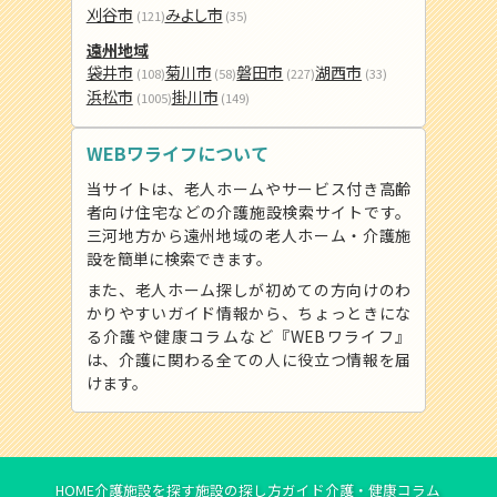
刈谷市
みよし市
(121)
(35)
遠州地域
袋井市
菊川市
磐田市
湖西市
(108)
(58)
(227)
(33)
浜松市
掛川市
(1005)
(149)
WEBワライフについて
当サイトは、老人ホームやサービス付き高齢
者向け住宅などの介護施設検索サイトです。
三河地方から遠州地域の老人ホーム・介護施
設を簡単に検索できます。
また、老人ホーム探しが初めての方向けのわ
かりやすいガイド情報から、ちょっときにな
る介護や健康コラムなど『WEBワライフ』
は、介護に関わる全ての人に役立つ情報を届
けます。
HOME
介護施設を探す
施設の探し方ガイド
介護・健康コラム