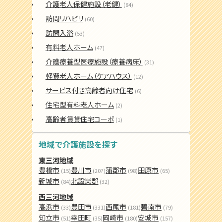
介護老人保健施設（老健）
(84)
訪問リハビリ
(60)
訪問入浴
(53)
有料老人ホーム
(47)
介護療養型医療施設（療養病床）
(31)
軽費老人ホーム（ケアハウス）
(12)
サービス付き高齢者向け住宅
(6)
住宅型有料老人ホーム
(2)
高齢者賃貸住宅コーポ
(1)
地域で介護施設を探す
東三河地域
豊橋市
豊川市
蒲郡市
田原市
(15)
(207)
(98)
(65)
新城市
北設楽郡
(84)
(32)
西三河地域
高浜市
豊田市
西尾市
碧南市
(33)
(331)
(181)
(79)
知立市
幸田町
岡崎市
安城市
(51)
(35)
(180)
(157)