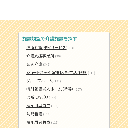
施設類型で介護施設を探す
通所介護(デイサービス)
(831)
介護支援事業所
(398)
訪問介護
(349)
ショートステイ（短期入所生活介護）
(311)
グループホーム
(193)
特別養護老人ホーム（特養）
(157)
通所リハビリ
(142)
福祉用具貸与
(128)
訪問看護
(121)
福祉用具販売
(119)