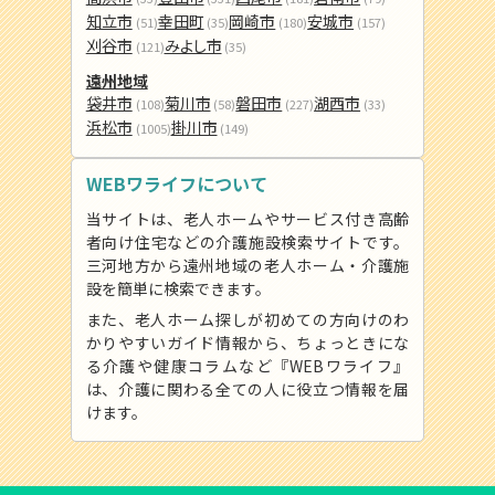
知立市
幸田町
岡崎市
安城市
(51)
(35)
(180)
(157)
刈谷市
みよし市
(121)
(35)
遠州地域
袋井市
菊川市
磐田市
湖西市
(108)
(58)
(227)
(33)
浜松市
掛川市
(1005)
(149)
WEBワライフについて
当サイトは、老人ホームやサービス付き高齢
者向け住宅などの介護施設検索サイトです。
三河地方から遠州地域の老人ホーム・介護施
設を簡単に検索できます。
また、老人ホーム探しが初めての方向けのわ
かりやすいガイド情報から、ちょっときにな
る介護や健康コラムなど『WEBワライフ』
は、介護に関わる全ての人に役立つ情報を届
けます。