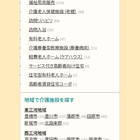
福祉用具販売
(119)
介護老人保健施設（老健）
(84)
訪問リハビリ
(60)
訪問入浴
(53)
有料老人ホーム
(47)
介護療養型医療施設（療養病床）
(31)
軽費老人ホーム（ケアハウス）
(12)
サービス付き高齢者向け住宅
(6)
住宅型有料老人ホーム
(2)
高齢者賃貸住宅コーポ
(1)
地域で介護施設を探す
東三河地域
豊橋市
豊川市
蒲郡市
田原市
(15)
(207)
(98)
(65)
新城市
北設楽郡
(84)
(32)
西三河地域
高浜市
豊田市
西尾市
碧南市
(33)
(331)
(181)
(79)