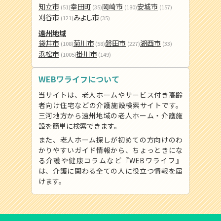
知立市
幸田町
岡崎市
安城市
(51)
(35)
(180)
(157)
刈谷市
みよし市
(121)
(35)
遠州地域
袋井市
菊川市
磐田市
湖西市
(108)
(58)
(227)
(33)
浜松市
掛川市
(1005)
(149)
WEBワライフについて
当サイトは、老人ホームやサービス付き高齢
者向け住宅などの介護施設検索サイトです。
三河地方から遠州地域の老人ホーム・介護施
設を簡単に検索できます。
また、老人ホーム探しが初めての方向けのわ
かりやすいガイド情報から、ちょっときにな
る介護や健康コラムなど『WEBワライフ』
は、介護に関わる全ての人に役立つ情報を届
けます。