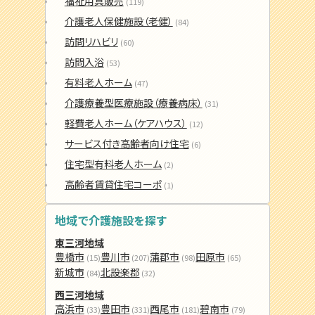
福祉用具販売
(119)
介護老人保健施設（老健）
(84)
訪問リハビリ
(60)
訪問入浴
(53)
有料老人ホーム
(47)
介護療養型医療施設（療養病床）
(31)
軽費老人ホーム（ケアハウス）
(12)
サービス付き高齢者向け住宅
(6)
住宅型有料老人ホーム
(2)
高齢者賃貸住宅コーポ
(1)
地域で介護施設を探す
東三河地域
豊橋市
豊川市
蒲郡市
田原市
(15)
(207)
(98)
(65)
新城市
北設楽郡
(84)
(32)
西三河地域
高浜市
豊田市
西尾市
碧南市
(33)
(331)
(181)
(79)