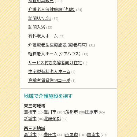
福祉用具販売
(119)
介護老人保健施設（老健）
(84)
訪問リハビリ
(60)
訪問入浴
(53)
有料老人ホーム
(47)
介護療養型医療施設（療養病床）
(31)
軽費老人ホーム（ケアハウス）
(12)
サービス付き高齢者向け住宅
(6)
住宅型有料老人ホーム
(2)
高齢者賃貸住宅コーポ
(1)
地域で介護施設を探す
東三河地域
豊橋市
豊川市
蒲郡市
田原市
(15)
(207)
(98)
(65)
新城市
北設楽郡
(84)
(32)
西三河地域
高浜市
豊田市
西尾市
碧南市
(33)
(331)
(181)
(79)