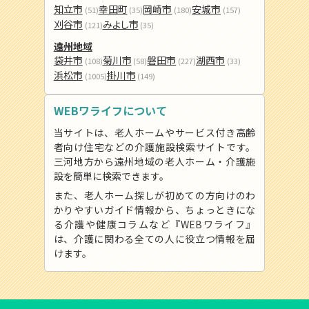
知立市
幸田町
岡崎市
安城市
(51)
(35)
(180)
(157)
刈谷市
みよし市
(121)
(35)
遠州地域
袋井市
菊川市
磐田市
湖西市
(108)
(58)
(227)
(33)
浜松市
掛川市
(1005)
(149)
WEBワライフについて
当サイトは、老人ホームやサービス付き高齢
者向け住宅などの介護施設検索サイトです。
三河地方から遠州地域の老人ホーム・介護施
設を簡単に検索できます。
また、老人ホーム探しが初めての方向けのわ
かりやすいガイド情報から、ちょっときにな
る介護や健康コラムなど『WEBワライフ』
は、介護に関わる全ての人に役立つ情報を届
けます。