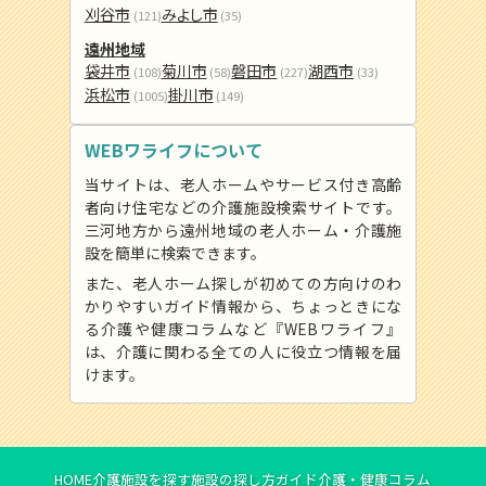
刈谷市
みよし市
(121)
(35)
遠州地域
袋井市
菊川市
磐田市
湖西市
(108)
(58)
(227)
(33)
浜松市
掛川市
(1005)
(149)
WEBワライフについて
当サイトは、老人ホームやサービス付き高齢
者向け住宅などの介護施設検索サイトです。
三河地方から遠州地域の老人ホーム・介護施
設を簡単に検索できます。
また、老人ホーム探しが初めての方向けのわ
かりやすいガイド情報から、ちょっときにな
る介護や健康コラムなど『WEBワライフ』
は、介護に関わる全ての人に役立つ情報を届
けます。
HOME
介護施設を探す
施設の探し方ガイド
介護・健康コラム