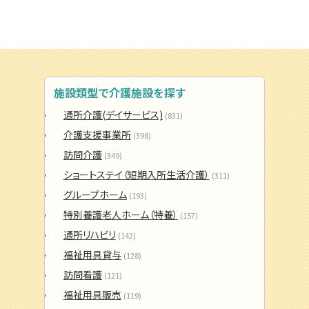
施設類型で介護施設を探す
通所介護(デイサービス)
(831)
介護支援事業所
(398)
訪問介護
(349)
ショートステイ（短期入所生活介護）
(311)
グループホーム
(193)
特別養護老人ホーム（特養）
(157)
通所リハビリ
(142)
福祉用具貸与
(128)
訪問看護
(121)
福祉用具販売
(119)