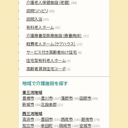
介護老人保健施設（老健）
(84)
訪問リハビリ
(60)
訪問入浴
(53)
有料老人ホーム
(47)
介護療養型医療施設（療養病床）
(31)
軽費老人ホーム（ケアハウス）
(12)
サービス付き高齢者向け住宅
(6)
住宅型有料老人ホーム
(2)
高齢者賃貸住宅コーポ
(1)
地域で介護施設を探す
東三河地域
豊橋市
豊川市
蒲郡市
田原市
(15)
(207)
(98)
(65)
新城市
北設楽郡
(84)
(32)
西三河地域
高浜市
豊田市
西尾市
碧南市
(33)
(331)
(181)
(79)
知立市
幸田町
岡崎市
安城市
(51)
(35)
(180)
(157)