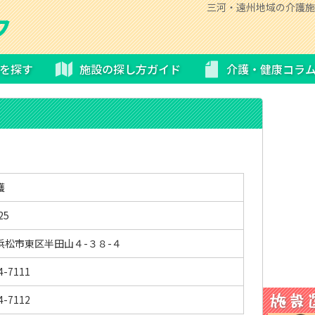
三河・遠州地域の介護施
を探す
施設の探し方ガイド
介護・健康コラ
護
25
浜松市東区半田山４-３８-４
4-7111
4-7112