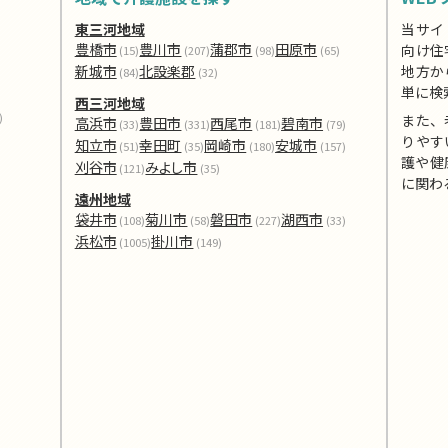
東三河地域
当サイ
豊橋市
豊川市
蒲郡市
田原市
向け住
(15)
(207)
(98)
(65)
新城市
北設楽郡
地方か
(84)
(32)
単に検
西三河地域
)
また、
高浜市
豊田市
西尾市
碧南市
(33)
(331)
(181)
(79)
りやす
知立市
幸田町
岡崎市
安城市
(51)
(35)
(180)
(157)
護や健
刈谷市
みよし市
(121)
(35)
に関わ
遠州地域
袋井市
菊川市
磐田市
湖西市
(108)
(58)
(227)
(33)
浜松市
掛川市
(1005)
(149)