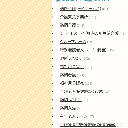
通所介護(デイサービス)
(831)
介護支援事業所
(398)
訪問介護
(349)
ショートステイ（短期入所生活介護）
(311
グループホーム
(193)
特別養護老人ホーム（特養）
(157)
通所リハビリ
(142)
福祉用具貸与
(128)
訪問看護
(121)
福祉用具販売
(119)
介護老人保健施設（老健）
(84)
訪問リハビリ
(60)
訪問入浴
(53)
有料老人ホーム
(47)
介護療養型医療施設（療養病床）
(31)