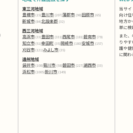
東三河地域
当サイ
豊橋市
豊川市
蒲郡市
田原市
向け住
(15)
(207)
(98)
(65)
新城市
北設楽郡
地方か
(84)
(32)
単に検
西三河地域
)
また、
高浜市
豊田市
西尾市
碧南市
(33)
(331)
(181)
(79)
りやす
知立市
幸田町
岡崎市
安城市
(51)
(35)
(180)
(157)
護や健
刈谷市
みよし市
(121)
(35)
に関わ
遠州地域
袋井市
菊川市
磐田市
湖西市
(108)
(58)
(227)
(33)
浜松市
掛川市
(1005)
(149)