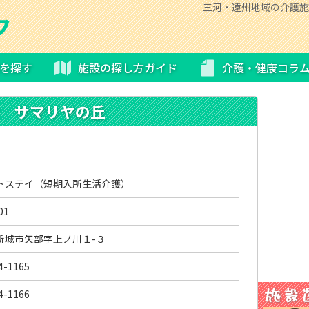
三河・遠州地域の介護施
を探す
施設の探し方ガイド
介護・健康コラ
 サマリヤの丘
トステイ（短期入所生活介護）
01
新城市矢部字上ノ川１-３
4-1165
4-1166