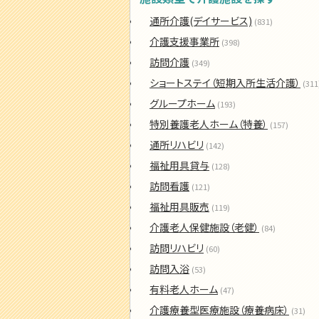
通所介護(デイサービス)
(831)
介護支援事業所
(398)
訪問介護
(349)
ショートステイ（短期入所生活介護）
(311
グループホーム
(193)
特別養護老人ホーム（特養）
(157)
通所リハビリ
(142)
福祉用具貸与
(128)
訪問看護
(121)
福祉用具販売
(119)
介護老人保健施設（老健）
(84)
訪問リハビリ
(60)
訪問入浴
(53)
有料老人ホーム
(47)
介護療養型医療施設（療養病床）
(31)