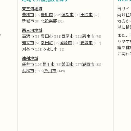
東三河地域
当サイ
豊橋市
豊川市
蒲郡市
田原市
向け住
(15)
(207)
(98)
(65)
新城市
北設楽郡
地方か
(84)
(32)
単に検
西三河地域
)
また、
高浜市
豊田市
西尾市
碧南市
(33)
(331)
(181)
(79)
りやす
知立市
幸田町
岡崎市
安城市
(51)
(35)
(180)
(157)
護や健
刈谷市
みよし市
(121)
(35)
に関わ
遠州地域
袋井市
菊川市
磐田市
湖西市
(108)
(58)
(227)
(33)
浜松市
掛川市
(1005)
(149)