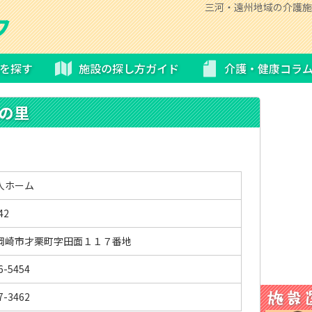
三河・遠州地域の介護施
を探す
施設の探し方ガイド
介護・健康コラ
の里
人ホーム
42
岡崎市才栗町字田面１１７番地
6-5454
7-3462