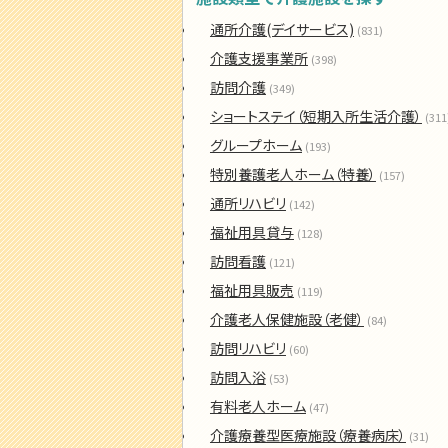
通所介護(デイサービス)
(831)
介護支援事業所
(398)
訪問介護
(349)
ショートステイ（短期入所生活介護）
(311
グループホーム
(193)
特別養護老人ホーム（特養）
(157)
通所リハビリ
(142)
福祉用具貸与
(128)
訪問看護
(121)
福祉用具販売
(119)
介護老人保健施設（老健）
(84)
訪問リハビリ
(60)
訪問入浴
(53)
有料老人ホーム
(47)
介護療養型医療施設（療養病床）
(31)