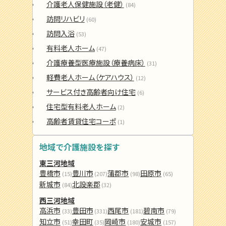
介護老人保健施設（老健）
(84)
訪問リハビリ
(60)
訪問入浴
(53)
有料老人ホーム
(47)
介護療養型医療施設（療養病床）
(31)
軽費老人ホーム（ケアハウス）
(12)
サービス付き高齢者向け住宅
(6)
住宅型有料老人ホーム
(2)
高齢者賃貸住宅コーポ
(1)
地域で介護施設を探す
東三河地域
豊橋市
豊川市
蒲郡市
田原市
(15)
(207)
(98)
(65)
新城市
北設楽郡
(84)
(32)
西三河地域
高浜市
豊田市
西尾市
碧南市
(33)
(331)
(181)
(79)
知立市
幸田町
岡崎市
安城市
(51)
(35)
(180)
(157)