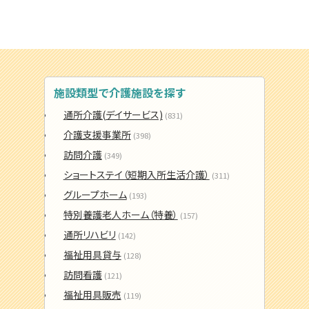
施設類型で介護施設を探す
通所介護(デイサービス)
(831)
介護支援事業所
(398)
訪問介護
(349)
ショートステイ（短期入所生活介護）
(311)
グループホーム
(193)
特別養護老人ホーム（特養）
(157)
通所リハビリ
(142)
福祉用具貸与
(128)
訪問看護
(121)
福祉用具販売
(119)