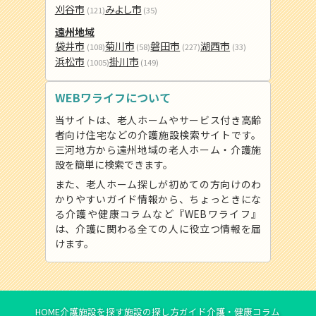
刈谷市
みよし市
(121)
(35)
遠州地域
袋井市
菊川市
磐田市
湖西市
(108)
(58)
(227)
(33)
浜松市
掛川市
(1005)
(149)
WEBワライフについて
当サイトは、老人ホームやサービス付き高齢
者向け住宅などの介護施設検索サイトです。
三河地方から遠州地域の老人ホーム・介護施
設を簡単に検索できます。
また、老人ホーム探しが初めての方向けのわ
かりやすいガイド情報から、ちょっときにな
る介護や健康コラムなど『WEBワライフ』
は、介護に関わる全ての人に役立つ情報を届
けます。
HOME
介護施設を探す
施設の探し方ガイド
介護・健康コラム