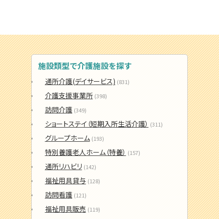
施設類型で介護施設を探す
通所介護(デイサービス)
(831)
介護支援事業所
(398)
訪問介護
(349)
ショートステイ（短期入所生活介護）
(311)
グループホーム
(193)
特別養護老人ホーム（特養）
(157)
通所リハビリ
(142)
福祉用具貸与
(128)
訪問看護
(121)
福祉用具販売
(119)