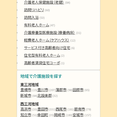
介護老人保健施設（老健）
(84)
訪問リハビリ
(60)
訪問入浴
(53)
有料老人ホーム
(47)
介護療養型医療施設（療養病床）
(31)
軽費老人ホーム（ケアハウス）
(12)
サービス付き高齢者向け住宅
(6)
住宅型有料老人ホーム
(2)
高齢者賃貸住宅コーポ
(1)
地域で介護施設を探す
東三河地域
豊橋市
豊川市
蒲郡市
田原市
(15)
(207)
(98)
(65)
新城市
北設楽郡
(84)
(32)
西三河地域
高浜市
豊田市
西尾市
碧南市
(33)
(331)
(181)
(79)
知立市
幸田町
岡崎市
安城市
(51)
(35)
(180)
(157)