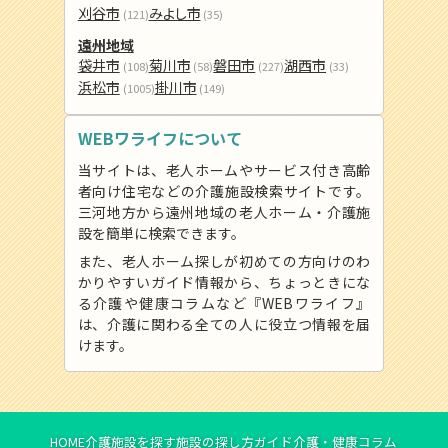
刈谷市
みよし市
(121)
(35)
遠州地域
袋井市
菊川市
磐田市
湖西市
(108)
(58)
(227)
(33)
浜松市
掛川市
(1005)
(149)
WEBワライフについて
当サイトは、老人ホームやサービス付き高齢
者向け住宅などの介護施設検索サイトです。
三河地方から遠州地域の老人ホーム・介護施
設を簡単に検索できます。
また、老人ホーム探しが初めての方向けのわ
かりやすいガイド情報から、ちょっときにな
る介護や健康コラムなど『WEBワライフ』
は、介護に関わる全ての人に役立つ情報を届
けます。
HOME
介護施設を探す
施設の探し方ガイド
介護・健康コラム