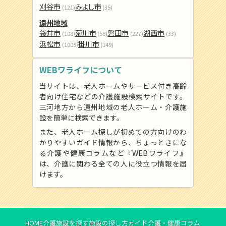
刈谷市
みよし市
(121)
(35)
遠州地域
袋井市
菊川市
磐田市
湖西市
(108)
(58)
(227)
(33)
浜松市
掛川市
(1005)
(149)
WEBワライフについて
当サイトは、老人ホームやサービス付き高齢
者向け住宅などの介護施設検索サイトです。
三河地方から遠州地域の老人ホーム・介護施
設を簡単に検索できます。
また、老人ホーム探しが初めての方向けのわ
かりやすいガイド情報から、ちょっときにな
る介護や健康コラムなど『WEBワライフ』
は、介護に関わる全ての人に役立つ情報を届
けます。
HOME
介護施設を探す
施設の探し方ガイド
介護・健康コラム