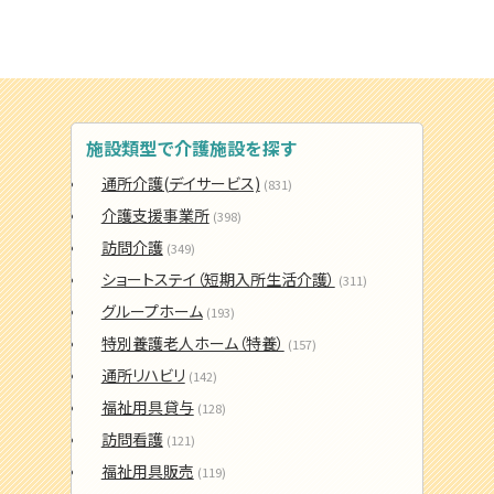
施設類型で介護施設を探す
通所介護(デイサービス)
(831)
介護支援事業所
(398)
訪問介護
(349)
ショートステイ（短期入所生活介護）
(311)
グループホーム
(193)
特別養護老人ホーム（特養）
(157)
通所リハビリ
(142)
福祉用具貸与
(128)
訪問看護
(121)
福祉用具販売
(119)