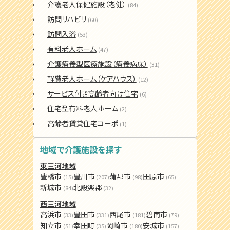
介護老人保健施設（老健）
(84)
訪問リハビリ
(60)
訪問入浴
(53)
有料老人ホーム
(47)
介護療養型医療施設（療養病床）
(31)
軽費老人ホーム（ケアハウス）
(12)
サービス付き高齢者向け住宅
(6)
住宅型有料老人ホーム
(2)
高齢者賃貸住宅コーポ
(1)
地域で介護施設を探す
東三河地域
豊橋市
豊川市
蒲郡市
田原市
(15)
(207)
(98)
(65)
新城市
北設楽郡
(84)
(32)
西三河地域
高浜市
豊田市
西尾市
碧南市
(33)
(331)
(181)
(79)
知立市
幸田町
岡崎市
安城市
(51)
(35)
(180)
(157)