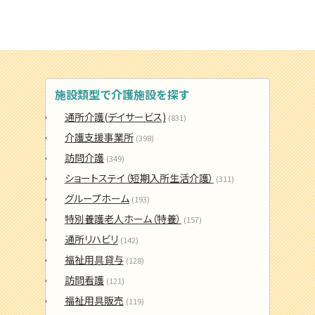
施設類型で介護施設を探す
通所介護(デイサービス)
(831)
介護支援事業所
(398)
訪問介護
(349)
ショートステイ（短期入所生活介護）
(311)
グループホーム
(193)
特別養護老人ホーム（特養）
(157)
通所リハビリ
(142)
福祉用具貸与
(128)
訪問看護
(121)
福祉用具販売
(119)