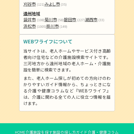
刈谷市
みよし市
(121)
(35)
遠州地域
袋井市
菊川市
磐田市
湖西市
(108)
(58)
(227)
(33)
浜松市
掛川市
(1005)
(149)
WEBワライフについて
当サイトは、老人ホームやサービス付き高齢
者向け住宅などの介護施設検索サイトです。
三河地方から遠州地域の老人ホーム・介護施
設を簡単に検索できます。
また、老人ホーム探しが初めての方向けのわ
かりやすいガイド情報から、ちょっときにな
る介護や健康コラムなど『WEBワライフ』
は、介護に関わる全ての人に役立つ情報を届
けます。
HOME
介護施設を探す
施設の探し方ガイド
介護・健康コラム