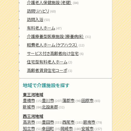
介護老人保健施設（老健）
(84)
訪問リハビリ
(60)
訪問入浴
(53)
有料老人ホーム
(47)
介護療養型医療施設（療養病床）
(31)
軽費老人ホーム（ケアハウス）
(12)
サービス付き高齢者向け住宅
(6)
住宅型有料老人ホーム
(2)
高齢者賃貸住宅コーポ
(1)
地域で介護施設を探す
東三河地域
豊橋市
豊川市
蒲郡市
田原市
(15)
(207)
(98)
(65)
新城市
北設楽郡
(84)
(32)
西三河地域
高浜市
豊田市
西尾市
碧南市
(33)
(331)
(181)
(79)
知立市
幸田町
岡崎市
安城市
(51)
(35)
(180)
(157)