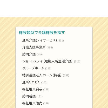
施設類型で介護施設を探す
通所介護(デイサービス)
(831)
介護支援事業所
(398)
訪問介護
(349)
ショートステイ（短期入所生活介護）
(311)
グループホーム
(193)
特別養護老人ホーム（特養）
(157)
通所リハビリ
(142)
福祉用具貸与
(128)
訪問看護
(121)
福祉用具販売
(119)