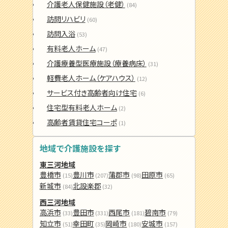
介護老人保健施設（老健）
(84)
訪問リハビリ
(60)
訪問入浴
(53)
有料老人ホーム
(47)
介護療養型医療施設（療養病床）
(31)
軽費老人ホーム（ケアハウス）
(12)
サービス付き高齢者向け住宅
(6)
住宅型有料老人ホーム
(2)
高齢者賃貸住宅コーポ
(1)
地域で介護施設を探す
東三河地域
豊橋市
豊川市
蒲郡市
田原市
(15)
(207)
(98)
(65)
新城市
北設楽郡
(84)
(32)
西三河地域
高浜市
豊田市
西尾市
碧南市
(33)
(331)
(181)
(79)
知立市
幸田町
岡崎市
安城市
(51)
(35)
(180)
(157)