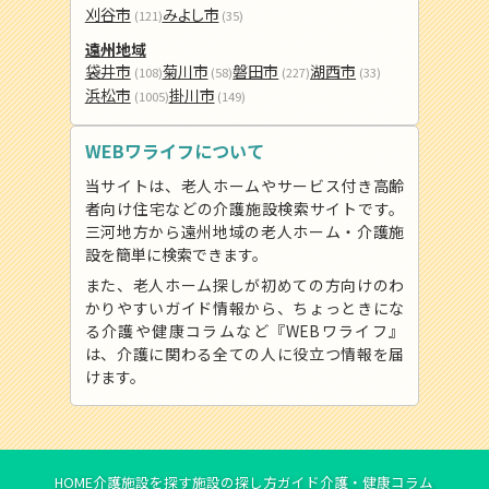
刈谷市
みよし市
(121)
(35)
遠州地域
袋井市
菊川市
磐田市
湖西市
(108)
(58)
(227)
(33)
浜松市
掛川市
(1005)
(149)
WEBワライフについて
当サイトは、老人ホームやサービス付き高齢
者向け住宅などの介護施設検索サイトです。
三河地方から遠州地域の老人ホーム・介護施
設を簡単に検索できます。
また、老人ホーム探しが初めての方向けのわ
かりやすいガイド情報から、ちょっときにな
る介護や健康コラムなど『WEBワライフ』
は、介護に関わる全ての人に役立つ情報を届
けます。
HOME
介護施設を探す
施設の探し方ガイド
介護・健康コラム