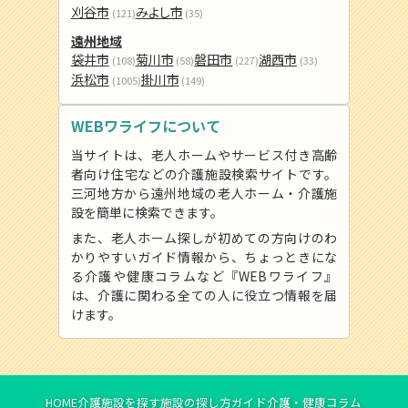
刈谷市
みよし市
(121)
(35)
遠州地域
袋井市
菊川市
磐田市
湖西市
(108)
(58)
(227)
(33)
浜松市
掛川市
(1005)
(149)
WEBワライフについて
当サイトは、老人ホームやサービス付き高齢
者向け住宅などの介護施設検索サイトです。
三河地方から遠州地域の老人ホーム・介護施
設を簡単に検索できます。
また、老人ホーム探しが初めての方向けのわ
かりやすいガイド情報から、ちょっときにな
る介護や健康コラムなど『WEBワライフ』
は、介護に関わる全ての人に役立つ情報を届
けます。
HOME
介護施設を探す
施設の探し方ガイド
介護・健康コラム