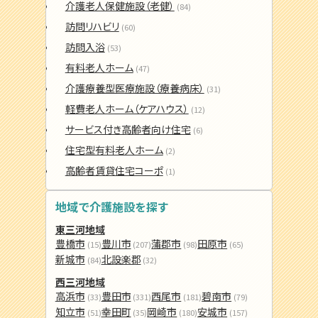
介護老人保健施設（老健）
(84)
訪問リハビリ
(60)
訪問入浴
(53)
有料老人ホーム
(47)
介護療養型医療施設（療養病床）
(31)
軽費老人ホーム（ケアハウス）
(12)
サービス付き高齢者向け住宅
(6)
住宅型有料老人ホーム
(2)
高齢者賃貸住宅コーポ
(1)
地域で介護施設を探す
東三河地域
豊橋市
豊川市
蒲郡市
田原市
(15)
(207)
(98)
(65)
新城市
北設楽郡
(84)
(32)
西三河地域
高浜市
豊田市
西尾市
碧南市
(33)
(331)
(181)
(79)
知立市
幸田町
岡崎市
安城市
(51)
(35)
(180)
(157)