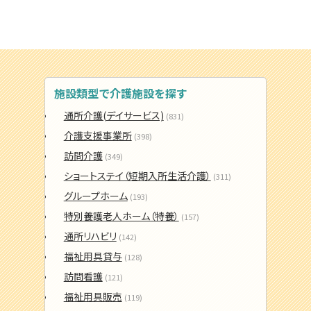
施設類型で介護施設を探す
通所介護(デイサービス)
(831)
介護支援事業所
(398)
訪問介護
(349)
ショートステイ（短期入所生活介護）
(311)
グループホーム
(193)
特別養護老人ホーム（特養）
(157)
通所リハビリ
(142)
福祉用具貸与
(128)
訪問看護
(121)
福祉用具販売
(119)