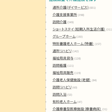
通所介護(デイサービス)
(831)
介護支援事業所
(398)
訪問介護
(349)
ショートステイ（短期入所生活介護）
(311
グループホーム
(193)
特別養護老人ホーム（特養）
(157)
通所リハビリ
(142)
福祉用具貸与
(128)
訪問看護
(121)
福祉用具販売
(119)
介護老人保健施設（老健）
(84)
訪問リハビリ
(60)
訪問入浴
(53)
有料老人ホーム
(47)
介護療養型医療施設（療養病床）
(31)