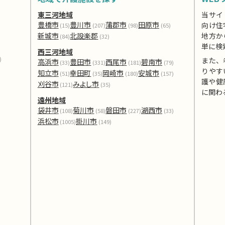
東三河地域
当サイ
豊橋市
豊川市
蒲郡市
田原市
向け住
(15)
(207)
(98)
(65)
新城市
北設楽郡
地方か
(84)
(32)
単に検
西三河地域
)
また、
高浜市
豊田市
西尾市
碧南市
(33)
(331)
(181)
(79)
りやす
知立市
幸田町
岡崎市
安城市
(51)
(35)
(180)
(157)
護や健
刈谷市
みよし市
(121)
(35)
に関わ
遠州地域
袋井市
菊川市
磐田市
湖西市
(108)
(58)
(227)
(33)
浜松市
掛川市
(1005)
(149)