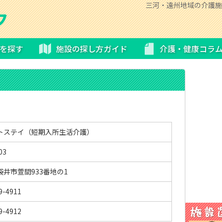
三河・遠州地域の介護施
を探す
施設の探し方ガイド
介護・健康コラ
トステイ（短期入所生活介護）
03
袋井市萱間933番地の1
9-4911
9-4912