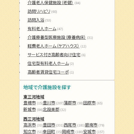
介護老人保健施設（老健）
(84)
訪問リハビリ
(60)
訪問入浴
(53)
有料老人ホーム
(47)
介護療養型医療施設（療養病床）
(31)
軽費老人ホーム（ケアハウス）
(12)
サービス付き高齢者向け住宅
(6)
住宅型有料老人ホーム
(2)
高齢者賃貸住宅コーポ
(1)
地域で介護施設を探す
東三河地域
豊橋市
豊川市
蒲郡市
田原市
(15)
(207)
(98)
(65)
新城市
北設楽郡
(84)
(32)
西三河地域
高浜市
豊田市
西尾市
碧南市
(33)
(331)
(181)
(79)
知立市
幸田町
岡崎市
安城市
(51)
(35)
(180)
(157)