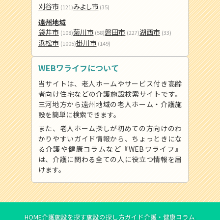
刈谷市
みよし市
(121)
(35)
遠州地域
袋井市
菊川市
磐田市
湖西市
(108)
(58)
(227)
(33)
浜松市
掛川市
(1005)
(149)
WEBワライフについて
当サイトは、老人ホームやサービス付き高齢
者向け住宅などの介護施設検索サイトです。
三河地方から遠州地域の老人ホーム・介護施
設を簡単に検索できます。
また、老人ホーム探しが初めての方向けのわ
かりやすいガイド情報から、ちょっときにな
る介護や健康コラムなど『WEBワライフ』
は、介護に関わる全ての人に役立つ情報を届
けます。
HOME
介護施設を探す
施設の探し方ガイド
介護・健康コラム