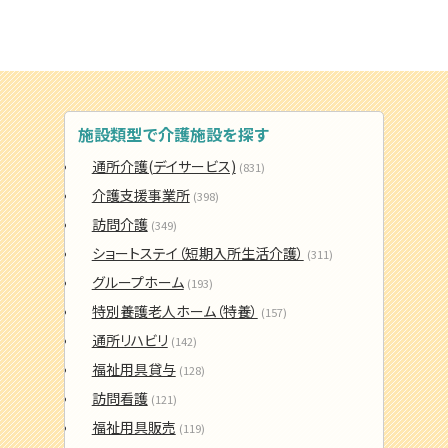
施設類型で介護施設を探す
通所介護(デイサービス)
(831)
介護支援事業所
(398)
訪問介護
(349)
ショートステイ（短期入所生活介護）
(311)
グループホーム
(193)
特別養護老人ホーム（特養）
(157)
通所リハビリ
(142)
福祉用具貸与
(128)
訪問看護
(121)
福祉用具販売
(119)