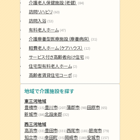
介護老人保健施設（老健）
(84)
訪問リハビリ
(60)
訪問入浴
(53)
有料老人ホーム
(47)
介護療養型医療施設（療養病床）
(31)
軽費老人ホーム（ケアハウス）
(12)
サービス付き高齢者向け住宅
(6)
住宅型有料老人ホーム
(2)
高齢者賃貸住宅コーポ
(1)
地域で介護施設を探す
東三河地域
豊橋市
豊川市
蒲郡市
田原市
(15)
(207)
(98)
(65)
新城市
北設楽郡
(84)
(32)
西三河地域
高浜市
豊田市
西尾市
碧南市
(33)
(331)
(181)
(79)
知立市
幸田町
岡崎市
安城市
(51)
(35)
(180)
(157)