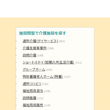
施設類型で介護施設を探す
通所介護(デイサービス)
(831)
介護支援事業所
(398)
訪問介護
(349)
ショートステイ（短期入所生活介護）
(311)
グループホーム
(193)
特別養護老人ホーム（特養）
(157)
通所リハビリ
(142)
福祉用具貸与
(128)
訪問看護
(121)
福祉用具販売
(119)