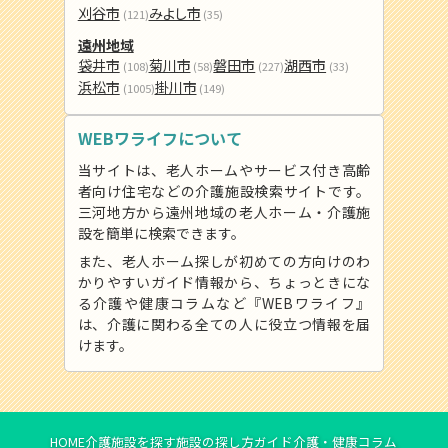
刈谷市
みよし市
(121)
(35)
遠州地域
袋井市
菊川市
磐田市
湖西市
(108)
(58)
(227)
(33)
浜松市
掛川市
(1005)
(149)
WEBワライフについて
当サイトは、老人ホームやサービス付き高齢
者向け住宅などの介護施設検索サイトです。
三河地方から遠州地域の老人ホーム・介護施
設を簡単に検索できます。
また、老人ホーム探しが初めての方向けのわ
かりやすいガイド情報から、ちょっときにな
る介護や健康コラムなど『WEBワライフ』
は、介護に関わる全ての人に役立つ情報を届
けます。
HOME
介護施設を探す
施設の探し方ガイド
介護・健康コラム